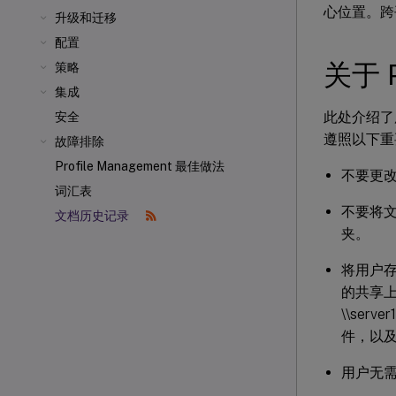
心位置。跨
升级和迁移
配置
关于 
策略
集成
此处介绍了
安全
遵照以下重
故障排除
Profile Management 最佳做法
不要更
词汇表
不要将
文档历史记录
夹。
将用户
的共享上或 
\\ser
件，以
用户无