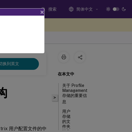
搜索
简体中文
×
处提供反馈
切换到英文
在本文中
关于 Profile
结构
Management
存储的重要信
>
息
用户
存储
的文
件夹
rix 用户配置文件的中
结构