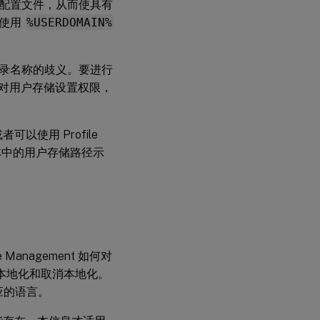
这些配置文件，从而使具有
中使用
%USERDOMAIN%
录名称的歧义。要进行
通用组对用户存储设置权限，
以使用 Profile
 林中的用户存储路径示
anagement 如何对
进行本地化和取消本地化。
相应的语言。