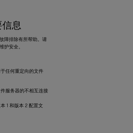
挂起
区域
重要信息
使用
故障排除有所帮助。请
多平
维护安全。
台时
的用
户存
储文
件夹
同于任何重定向的文件
结构
用户
文件服务器的不相互连接
存储
和 AD
林
版本 1 和版本 2 配置文
对用
户存
储进
行本