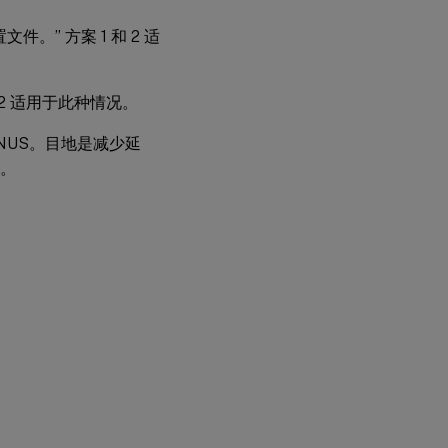
。” 方案 1 和 2 适
2 适用于此种情况。
NUS。目地是减少延
低。