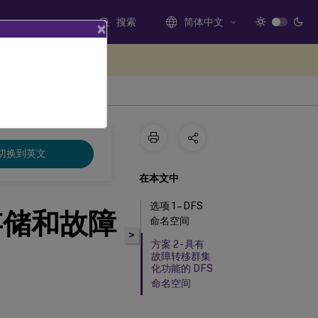
搜索
简体中文
×
处提供反馈
切换到英文
在本文中
选项 1 – DFS
存储和故障
命名空间
>
方案 2 - 具有
故障转移群集
化功能的 DFS
命名空间