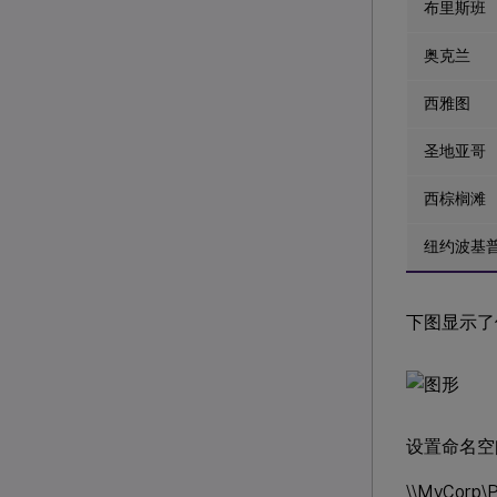
布里斯班
奥克兰
西雅图
圣地亚哥
西棕榈滩
纽约波基
下图显示了
设置命名空
\\MyCorp\P