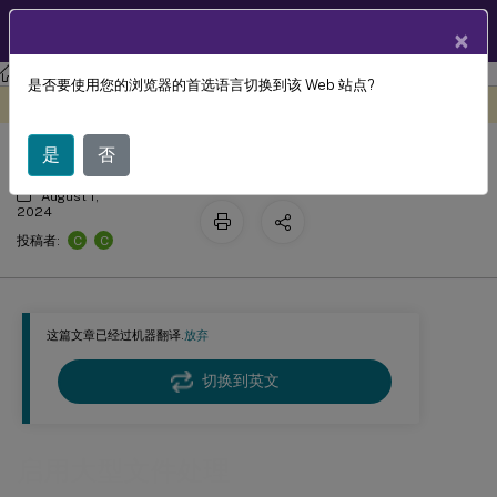
ZH
产品文档
×
Profile Management
Profile Management 2106
是否要使用您的浏览器的首选语言切换到该 Web 站点?
启用大型文件处理
此内容已经过机器动态翻译。
在此处提供反馈
是
否
August 1,
2024
C
C
投稿者:
这篇文章已经过机器翻译.
放弃
切换到英文
启用大型文件处理