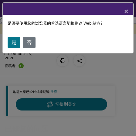
ZH
产品文档
×
Profile Management
Profile Management 2106
是否要使用您的浏览器的首选语言切换到该 Web 站点?
已修复的问题
此内容已经过机器动态翻译。
在此处提供反馈
是
否
October 13,
2021
C
投稿者:
这篇文章已经过机器翻译.
放弃
切换到英文
已修复的问题