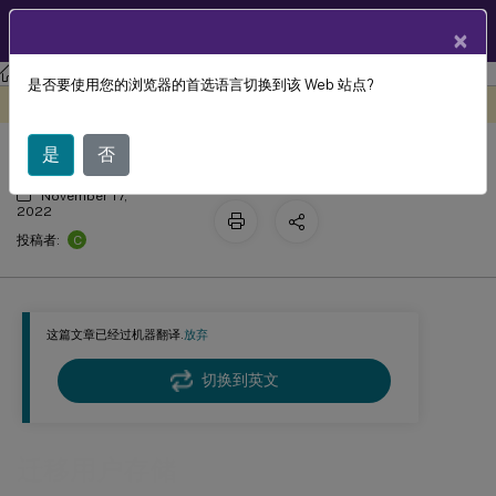
ZH
产品文档
×
Profile Management
Profile Management 2112
是否要使用您的浏览器的首选语言切换到该 Web 站点?
迁移用户存储
此内容已经过机器动态翻译。
在此处提供反馈
是
否
November 17,
2022
C
投稿者:
这篇文章已经过机器翻译.
放弃
切换到英文
迁移用户存储