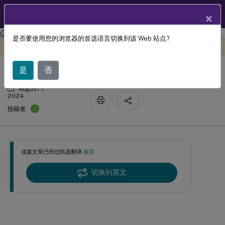
ZH
产品文档
×
Profile Management
Profile Management 2203
是否要使用您的浏览器的首选语言切换到该 Web 站点?
启用大型文件处理
此内容已经过机器动态翻译。
在此处提供反馈
是
否
August 1,
2024
C
投稿者:
这篇文章已经过机器翻译.
放弃
切换到英文
启用大型文件处理