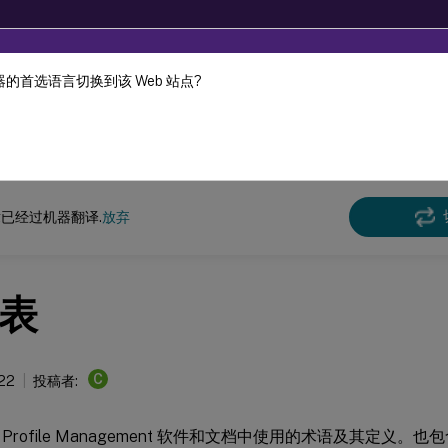
的首选语言切换到该 Web 站点?
机器动态翻译。
在此
e Management
Profile Management 2203
已经过机器翻译.
放弃
表
C
022
投稿者:
Profile Management 软件和文档中使用的术语及其定义。也包含