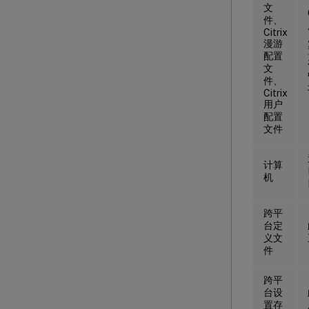
文
件、
Citrix
漫游
配置
文
件、
Citrix
用户
配置
文件
计算
机
跨平
台定
义文
件
跨平
台设
置存