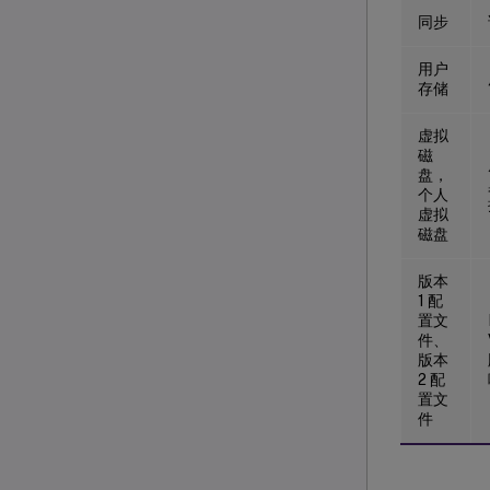
同步
用户
存储
虚拟
磁
盘，
个人
虚拟
磁盘
版本
1 配
置文
件、
版本
2 配
置文
件