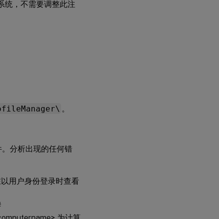
本的操作系统，不需要调整此注
ofileManager\
。
件。分析出现的任何错
在以用户身份登录时查看
#
omputername> 为计算