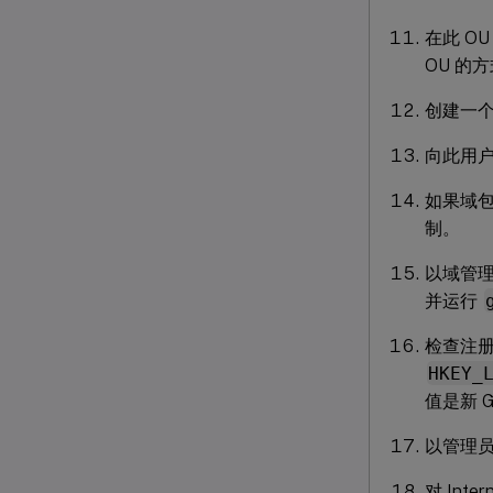
在此 O
OU 的
创建一
向此用
如果域包
制。
以域管理员
并运行
检查注
HKEY_
值是新 
以管理
对 Int