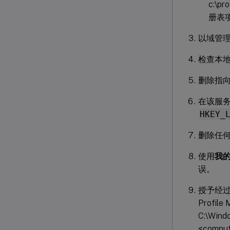
c:\
册表
以域管
检查本地
删除指向
在该服
HKEY_
删除任何 P
使用
我的
误。
授予经
Profi
C:\Wind
<comp