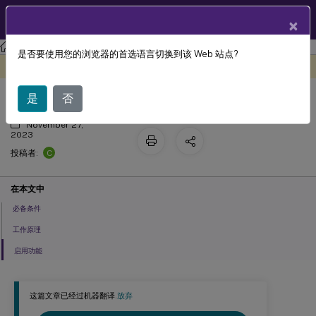
ZH
产品文档
×
Profile Management
Profile Management 2303
是否要使用您的浏览器的首选语言切换到该 Web 站点?
启用本机 Outlook 搜索体验
此内容已经过机器动态翻译。
在此处提供反馈
是
否
November 27,
2023
C
投稿者:
在本文中
必备条件
工作原理
启用功能
这篇文章已经过机器翻译.
放弃