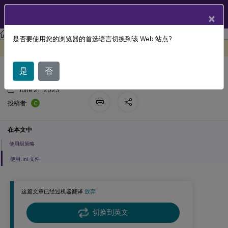
ZH
产品文档
×
Profile Management
Profile Management 2303
是否要使用您的浏览器的首选语言切换到该 Web 站点?
配置脱机配置文件
此内容已经过机器动态翻译。
在此处提供反馈
是
否
June 21, 2023
C
投稿者:
在本文中
使用组策略
使用 .ini 文件
这篇文章已经过机器翻译.
放弃
切换到英文