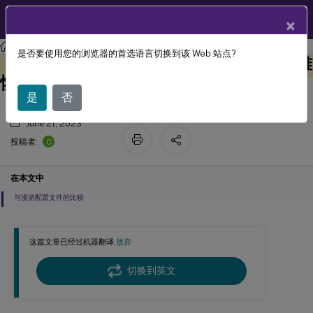
ZH
产品文档
×
Profile Management
Profile Management 2303
是否要使用您的浏览器的首选语言切换到该 Web 站点?
Profile Management 的高可用性和灾难
此内容已经过机器动态翻译。
在此处提供反馈
恢复
是
否
June 21, 2023
C
投稿者:
在本文中
与漫游配置文件的比较
这篇文章已经过机器翻译.
放弃
切换到英文