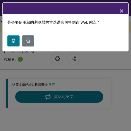
ZH
产品文档
×
Profile Management
Profile Management 2303
是否要使用您的浏览器的首选语言切换到该 Web 站点?
已修复的问题
此内容已经过机器动态翻译。
在此处提供反馈
是
否
June 21, 2023
C
投稿者:
这篇文章已经过机器翻译.
放弃
切换到英文
已修复的问题