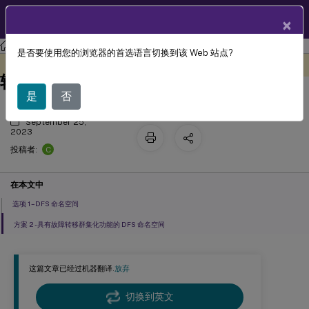
ZH
产品文档
×
Profile Management
Profile Management 2305
是否要使用您的浏览器的首选语言切换到该 Web 站点?
场景 1 - 地理位置相邻的用户存储和故障
此内容已经过机器动态翻译。
在此处提供反馈
转移群集的基本设置
是
否
September 25,
2023
C
投稿者:
在本文中
选项 1 – DFS 命名空间
方案 2 - 具有故障转移群集化功能的 DFS 命名空间
这篇文章已经过机器翻译.
放弃
切换到英文