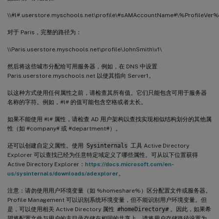
\\#l#.userstore.myschools.net\profile\#sAMAccountName#\%ProfileVer%
对于 Paris，完整的路径为：
\\Paris.userstore.myschools.net\profile\JohnSmith\v1\
然后将这些城市分配给可用服务器，例如，在 DNS 中设置
Paris.userstore.myschools.net 以使其指向 Server1。
以这种方式使用任何属性之前，请检查其所有值。它们只能包含可用于服务器
名称的字符。例如，#l# 的值可能包含空格或者太长。
如果不能使用 #l# 属性，请检查 AD 用户架构以查找实现相似结构划分的其他属
性（如 #company# 或 #department#）。
还可以创建自定义属性。使用
Sysinternals
工具 Active Directory
Explorer 可以查找已经为任意特定域定义了哪些属性。可从以下位置获得
Active Directory Explorer：
https://docs.microsoft.com/en-
us/sysinternals/downloads/adexplorer
。
注意：请勿使用用户环境变量（如 %homeshare%）区分配置文件或服务器。
Profile Management 可以识别系统环境变量，但不能识别用户环境变量。但
是，可以使用相关 Active Directory 属性
#homeDirectory#
。因此，如果希
望将配置文件与用户的主目录存储在相同的共享上，请将用户存储路径设置为