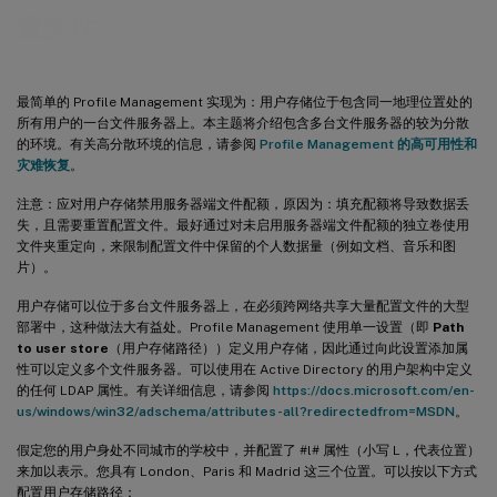
置文件
最简单的 Profile Management 实现为：用户存储位于包含同一地理位置处的
所有用户的一台文件服务器上。本主题将介绍包含多台文件服务器的较为分散
的环境。有关高分散环境的信息，请参阅
Profile Management 的高可用性和
灾难恢复
。
注意：应对用户存储禁用服务器端文件配额，原因为：填充配额将导致数据丢
失，且需要重置配置文件。最好通过对未启用服务器端文件配额的独立卷使用
文件夹重定向，来限制配置文件中保留的个人数据量（例如文档、音乐和图
片）。
用户存储可以位于多台文件服务器上，在必须跨网络共享大量配置文件的大型
部署中，这种做法大有益处。Profile Management 使用单一设置（即
Path
to user store
（用户存储路径））定义用户存储，因此通过向此设置添加属
性可以定义多个文件服务器。可以使用在 Active Directory 的用户架构中定义
的任何 LDAP 属性。有关详细信息，请参阅
https://docs.microsoft.com/en-
us/windows/win32/adschema/attributes-all?redirectedfrom=MSDN
。
假定您的用户身处不同城市的学校中，并配置了 #l# 属性（小写 L，代表位置）
来加以表示。您具有 London、Paris 和 Madrid 这三个位置。可以按以下方式
配置用户存储路径：