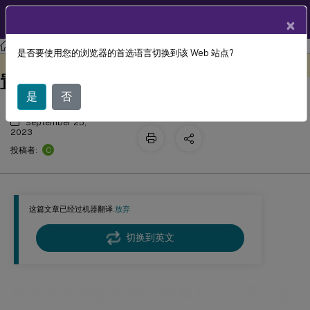
ZH
产品文档
×
Profile Management
Profile Management 2305
是否要使用您的浏览器的首选语言切换到该 Web 站点?
在多个文件服务器上共享 Citrix 用户配
此内容已经过机器动态翻译。
在此处提供反馈
置文件
是
否
September 25,
2023
C
投稿者:
这篇文章已经过机器翻译.
放弃
切换到英文
在多个文件服务器上共享 Citrix 用户配