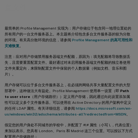
置文件
最简单的 Profile Management 实现为：用户存储位于包含同一地理位置处的
所有用户的一台文件服务器上。本主题将介绍包含多台文件服务器的较为分散
的环境。有关高分散环境的信息，请参阅
Profile Management 的高可用性和
灾难恢复
。
注意：应对用户存储禁用服务器端文件配额，原因为：填充配额将导致数据丢
失，且需要重置配置文件。最好通过对未启用服务器端文件配额的独立卷使用
文件夹重定向，来限制配置文件中保留的个人数据量（例如文档、音乐和图
片）。
用户存储可以位于多台文件服务器上，在必须跨网络共享大量配置文件的大型
部署中，这种做法大有益处。Profile Management 使用单一设置（即
Path
to user store
（用户存储路径））定义用户存储，因此通过向此设置添加属
性可以定义多个文件服务器。可以使用在 Active Directory 的用户架构中定义
的任何 LDAP 属性。有关详细信息，请参阅
https://docs.microsoft.com/en-
us/windows/win32/adschema/attributes-all?redirectedfrom=MSDN
。
假定您的用户身处不同城市的学校中，并配置了 #l# 属性（小写 L，代表位置）
来加以表示。您具有 London、Paris 和 Madrid 这三个位置。可以按以下方式
配置用户存储路径：