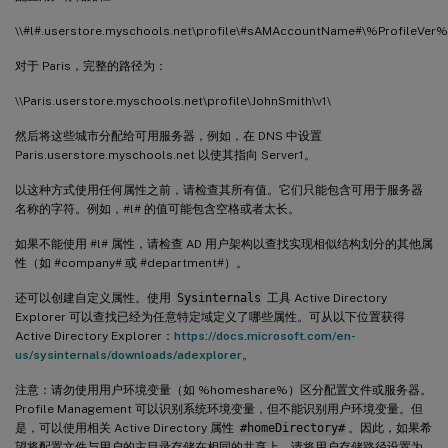
\\#l#.userstore.myschools.net\profile\#sAMAccountName#\%ProfileVer%
对于 Paris，完整的路径为：
\\Paris.userstore.myschools.net\profile\JohnSmith\v1\
然后将这些城市分配给可用服务器，例如，在 DNS 中设置
Paris.userstore.myschools.net 以使其指向 Server1。
以这种方式使用任何属性之前，请检查其所有值。它们只能包含可用于服务器
名称的字符。例如，#l# 的值可能包含空格或者太长。
如果不能使用 #l# 属性，请检查 AD 用户架构以查找实现相似结构划分的其他属
性（如 #company# 或 #department#）。
还可以创建自定义属性。使用
Sysinternals
工具 Active Directory
Explorer 可以查找已经为任意特定域定义了哪些属性。可从以下位置获得
Active Directory Explorer：
https://docs.microsoft.com/en-
us/sysinternals/downloads/adexplorer
。
注意：请勿使用用户环境变量（如 %homeshare%）区分配置文件或服务器。
Profile Management 可以识别系统环境变量，但不能识别用户环境变量。但
是，可以使用相关 Active Directory 属性
#homeDirectory#
。因此，如果希
望将配置文件与用户的主目录存储在相同的共享上，请将用户存储路径设置为