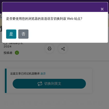
ZH
产品文档
×
Profile Management
Profile Management 2308
是否要使用您的浏览器的首选语言切换到该 Web 站点?
在多个文件服务器上共享 Citrix 用户配
此内容已经过机器动态翻译。
在此处提供反馈
置文件
是
否
January 8,
2024
C
投稿者:
这篇文章已经过机器翻译.
放弃
切换到英文
在多个文件服务器上共享 Citrix 用户配