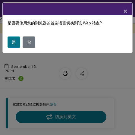
ZH
产品文档
×
Profile Management
Profile Management 2311
是否要使用您的浏览器的首选语言切换到该 Web 站点?
此内容已经过机器动态翻译。
在此处提供反馈
Profile Management 文档历史记录
是
否
September 12,
2024
C
投稿者:
这篇文章已经过机器翻译.
放弃
切换到英文