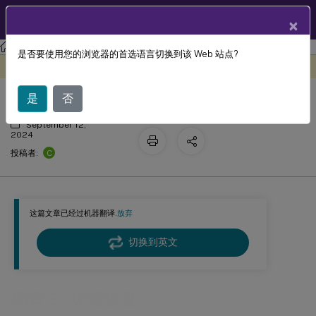
ZH
产品文档
×
Profile Management
Profile Management 2402 LTSR
是否要使用您的浏览器的首选语言切换到该 Web 站点?
场景 3 - 灾难恢复
此内容已经过机器动态翻译。
在此处提供反馈
是
否
September 12,
2024
C
投稿者:
这篇文章已经过机器翻译.
放弃
切换到英文
场景 3 - 灾难恢复