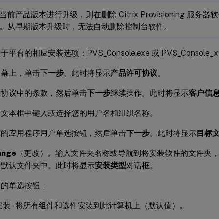
前产品版本进行升级，则在删除 Citrix Provisioning 服
。从早期版本升级时，无法自动删除控制台软件。
平台的相应安装选项：PVS_Console.exe 或 PVS_Console_x6
屏幕上，单击
下一步
。此时将显示
产品许可协议
。
可协议中的条款，然后单击
下一步
继续操作。此时将显示
客户信
的文本框中键入或选择您的用户名和组织名称。
应的应用程序用户单选按钮，然后单击
下一步
。此时将显示
目标
ange
（更改）。输入文件夹名称或导航到将安装软件的文件夹
到默认文件夹中。此时将显示
安装类型
对话框。
当的单选按钮：
安装 - 将所有组件和选件安装到此计算机上（默认值）。