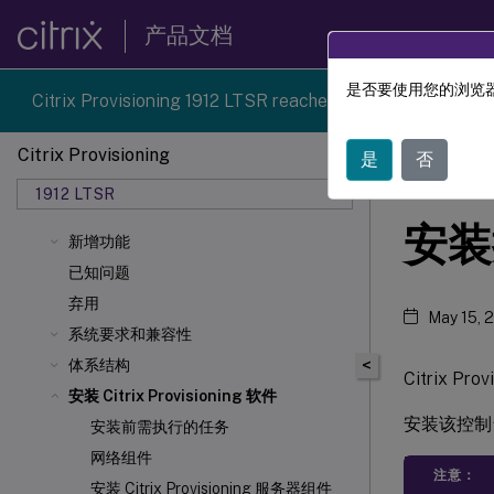
产品文档
是否要使用您的浏览器
Citrix Provisioning 1912 LTSR reached end-of-life on 18-D
Citrix Provisioning
是
否
Citrix 
1912 LTSR
安装
新增功能
已知问题
弃用
May 15, 
系统要求和兼容性
<
体系结构
Citrix P
安装 Citrix Provisioning 软件
安装该控制台时
安装前需执行的任务
网络组件
注意：
安装 Citrix Provisioning 服务器组件