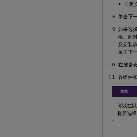
自定
单击
下
如果选
框。此
及安装
单击
下
在
准备
各组件
注意：
可以在以
将所选组