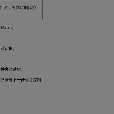
务器软件时，将同时删除控
4.exe。
息
对话框。
文件夹
对话框。
，或单击
下一步
以将控制