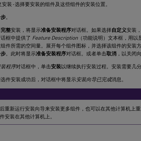
义安装 - 选择要安装的组件及这些组件的安装位置。
一步
。
择
完整
安装，将显示
准备安装程序
对话框。如果选择
自定义
安装
对话框中提供了
Feature Description
（功能说明）文本框，用以
该组件所需的空间量。展开每个组件图标，并选择该组件的安装
一步
。此时将显示
准备安装程序
对话框。或者单击
取消
，以关闭
安装程序
对话框中，单击
安装
以继续执行安装过程。安装需要几
和选件安装成功后，对话框中将显示
安装向导已完成
消息。
后重新运行安装向导来安装更多组件，也可以在其他计算机上重
件安装在其他计算机上。