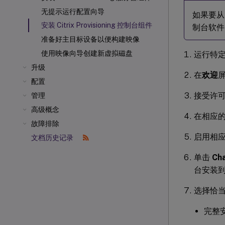
无提示运行配置向导
如果要从当
安装 Citrix Provisioning 控制台组件
制台软件
准备好主目标设备以便构建映像
使用映像向导创建新虚拟磁盘
运行特定于
升级
在
欢迎
配置
接受许
管理
高级概念
在相应
故障排除
启用相
文档历史记录
单击
Ch
台安装
选择恰
完整