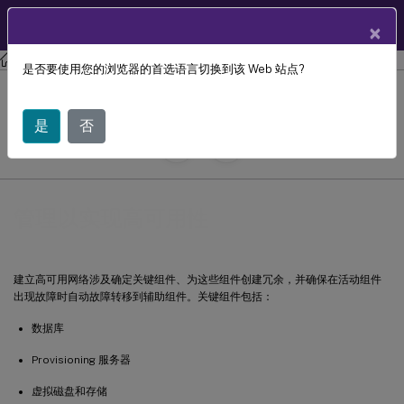
ZH
产品文档
×
Citrix Provisioning
Citrix Provisioning 2206
是否要使用您的浏览器的首选语言切换到该 Web 站点?
管理以实现高可用性
是
否
July 29, 2024
C
投稿者:
管理以实现高可用性
建立高可用网络涉及确定关键组件、为这些组件创建冗余，并确保在活动组件
出现故障时自动故障转移到辅助组件。关键组件包括：
数据库
Provisioning 服务器
虚拟磁盘和存储