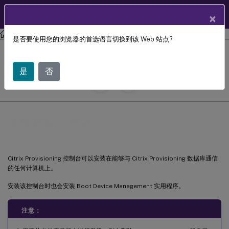
ZH
产品文档
×
Citrix Provisioning
Citrix Provisioning 2206
是否要使用您的浏览器的首选语言切换到该 Web 站点?
安装控制台组件
是
否
July 29, 2024
C
投稿者:
安装控制台组件
Citrix Provisioning 控制台可以安装在能够与 Citrix Provisioning 数据库通信
的任何计算机上。
安装该控制台时也会安装 Boot Device Management 实用程序。
注意：