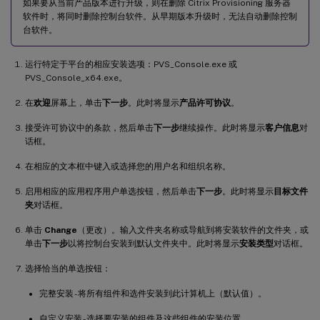
如果要从当前产品版本进行升级，则在删除 Citrix Provisioning 服务器
软件时，将同时删除控制台软件。从早期版本升级时，无法自动删除控制
台软件。
运行特定于平台的相应安装选项：PVS_Console.exe 或
PVS_Console_x64.exe。
在
欢迎
屏幕上，单击
下一步
。此时将显示
产品许可协议
。
接受许可协议中的条款，然后单击
下一步
继续操作。此时将显示
客户信息
对
话框。
在相应的文本框中键入或选择您的用户名和组织名称。
启用相应的应用程序用户单选按钮，然后单击
下一步
。此时将显示
目标文件
夹
对话框。
单击
Change
（更改）。输入文件夹名称或导航到将安装软件的文件夹，或
单击
下一步
以将控制台安装到默认文件夹中。此时将显示
安装类型
对话框。
选择恰当的单选按钮：
完整安装 - 将所有组件和选件安装到此计算机上（默认值）。
自定义安装 - 选择要安装的组件及这些组件的安装位置。