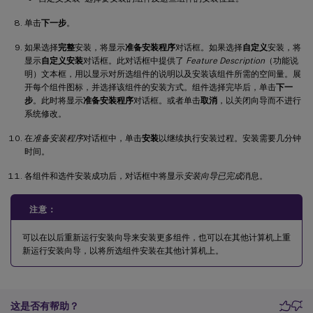
单击
下一步
。
如果选择
完整
安装，将显示
准备安装程序
对话框。如果选择
自定义
安装，将
显示
自定义安装
对话框。此对话框中提供了
Feature Description
（功能说
明）文本框，用以显示对所选组件的说明以及安装该组件所需的空间量。展
开每个组件图标，并选择该组件的安装方式。组件选择完毕后，单击
下一
步
。此时将显示
准备安装程序
对话框。或者单击
取消
，以关闭向导而不进行
系统修改。
在
准备安装程序
对话框中，单击
安装
以继续执行安装过程。安装需要几分钟
时间。
各组件和选件安装成功后，对话框中将显示
安装向导已完成
消息。
注意：
可以在以后重新运行安装向导来安装更多组件，也可以在其他计算机上重
新运行安装向导，以将所选组件安装在其他计算机上。
这是否有帮助？