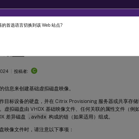
的首选语言切换到该 Web 站点?
Provisioning
Citrix Provisioning 2209
磁盘
C
2024
投稿者:
的信息来创建基础虚拟磁盘映像。
目标设备的硬盘，并在 Citrix Provisioning 服务器或共
。虚拟磁盘由 VHDX 基础映像文件、任何关联的属性文件（例
DX 差异磁盘
.avhdx
构成的链（如果适用）组成。
盘映像文件时，请注意以下事项：