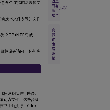
拟
这是
创建任意多个虚拟磁盘映像文
磁
否有
盘
帮
映
助？
像
FS（新技术文件系统）文件
手动创建虚
向
拟磁盘文
TB (NTFS) 或
我
件，然后使
们
用 Citrix
发
Provisioning
送
个目标设备访问（专有映
映像功能创
反
建映像
馈
手
动
创
建
虚
拟
磁
目标设备以进行映像。
盘
文
像到该文件。这些步骤
件
手动执行。Citrix