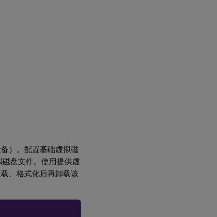
主
目
标
设
备
导
出
特
定
数
据
文
件
引
设备）。配置基础虚拟磁
导
建虚拟磁盘文件。使用提供虚
主
目
装载、格式化后再卸载该
标
设
备