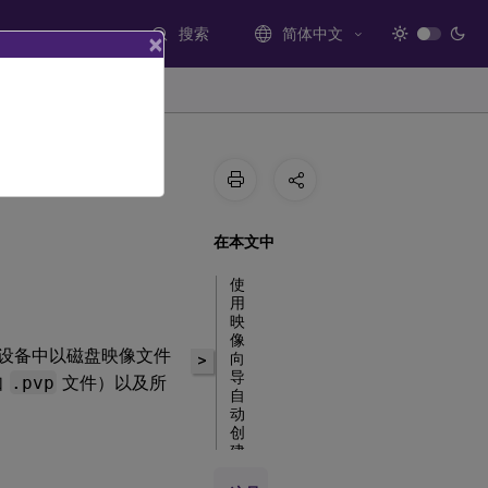
搜索
简体中文
×
在本文中
使
用
映
像
享存储设备中以磁盘映像文件
向
>
导
如
.pvp
文件）以及所
自
动
创
建
虚