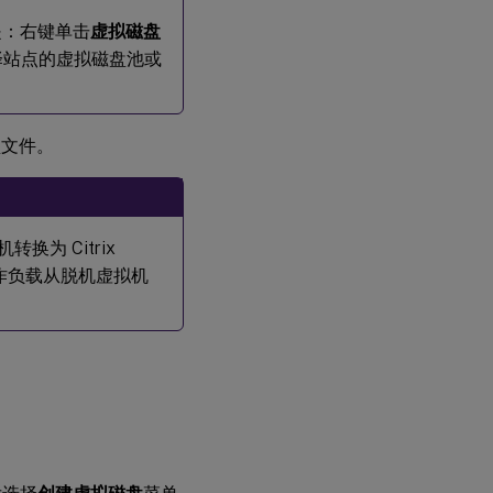
向
公
法是：右键单击
虚拟磁盘
用
择站点的虚拟磁盘池或
映
像
中
添
加
磁盘文件。
更
多
目
标
设
换为 Citrix
备
工作负载从脱机虚拟机
使用
Device
Guard
的部署