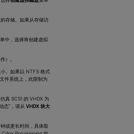
后选择
创建虚拟磁盘
菜单
在的存储。如果从存储访
单中，选择将创建虚拟
操作）。
。如果以 NTFS 格式
T 文件系统上，此限制为
真 SCSI 的 VHDX 为
为“动态”，请从
VHDX 块大
分钟或更长时间，具体取
rovisioning 控