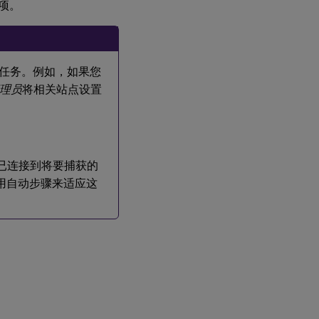
选项。
关
于
公
用
虚
执行的任务。例如，如果您
拟
磁
理员
将相关站点设置
盘
映
像
功
能
需使用已连接到将要捕获的
使用自动步骤来适应这
创建用于
Citrix
Hypervisor
VM 和物理
设备或刀
片式服务
器的公用
映像
创
建