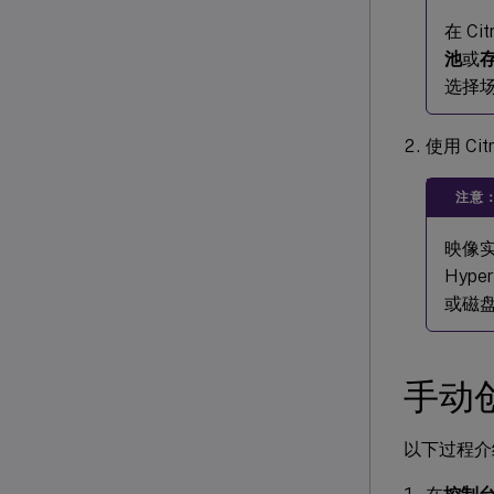
在 C
池
或
选择
使用 Ci
注意
映像实
Hyp
或磁盘
手动
以下过程介