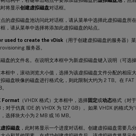
台
树结构中，右键单击站点中要添加虚拟磁盘的
虚拟磁盘池
，然
此时将显示
创建虚拟磁盘
对话框。
站点的虚拟磁盘池访问此对话框，请从菜单中选择此虚拟磁盘所
话框，请从菜单中选择将添加此虚拟磁盘的站点。
r used to create the vDisk
（用于创建虚拟磁盘的服务器）菜
ovisioning 服务器。
拟磁盘的文件名。在说明文本框中为新虚拟磁盘键入说明（可选
文本框中，滚动浏览大小值，选择为该虚拟磁盘文件分配的相应大小
拟磁盘映像的磁盘进行格式化，则此限制大约为 2 TB。在 FA
MB。
 Format
（VHDX 格式）文本框中，选择
固定
或
动态
格式（对于仿
GB；对于仿真 IDE 的 VHDX 为 127 GB）。如果 VHDX 的格式
，选择块大小为 2 MB 或 16 MB。
建虚拟磁盘
，此时将显示一个进度对话框。创建虚拟磁盘需要几
大小和其他因素。在成功创建虚拟磁盘后，该虚拟磁盘将显示在 Citrix P