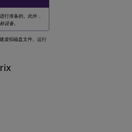
型
使
用
的
进行准备的。此外，
公
标设备
。
用
映
像
建虚拟磁盘文件。运行
必
备
条
ix
件
构
建
公
用
映
像
配
置