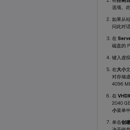
在
控制
选项。
如果从
问此对
在
Serve
磁盘的 Pr
键入虚
在
大小
对存储虚
4096 
在
VHDX
2040 
小
菜单中
单击
创
决于磁盘