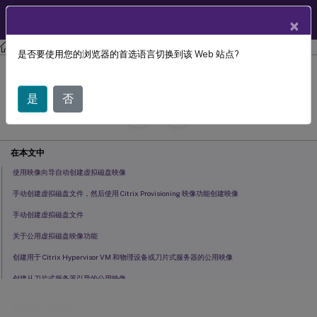
ZH
产品文档
×
Citrix Provisioning
Citrix Provisioning 2209
是否要使用您的浏览器的首选语言切换到该 Web 站点?
虚拟磁盘
是
否
July 29, 2024
C
投稿者:
在本文中
使用映像向导自动创建虚拟磁盘映像
手动创建虚拟磁盘文件，然后使用 Citrix Provisioning 映像功能创建映像
手动创建虚拟磁盘文件
关于公用虚拟磁盘映像功能
创建用于 Citrix Hypervisor VM 和物理设备或刀片式服务器的公用映像
创建从刀片式服务器引导的公用映像
创建供多种物理设备类型使用的公用映像
虚拟磁盘