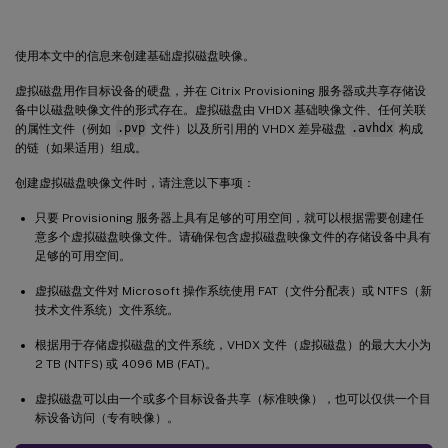
必备条件
构建公用映像
使用本文中的信息来创建基础虚拟磁盘映像。
配置主目标设备
虚拟磁盘用作目标设备的硬盘，并在 Citrix Provisioning 服务器或共享存储设
导出特定数据文件
备中以磁盘映像文件的形式存在。虚拟磁盘由 VHDX 基础映像文件、任何关联
引导主目标设备
的属性文件（例如
.pvp
文件）以及所引用的 VHDX 差异磁盘
.avhdx
构成
的链（如果适用）组成。
向公用映像中添加更多目标设备
创建虚拟磁盘映像文件时，请注意以下事项：
使用 Device Guard 的部署
只要 Provisioning 服务器上具有足够的可用空间，就可以根据需要创建任
意多个虚拟磁盘映像文件。请确保包含虚拟磁盘映像文件的存储设备中具有
足够的可用空间。
虚拟磁盘文件对 Microsoft 操作系统使用 FAT（文件分配表）或 NTFS（新
技术文件系统）文件系统。
根据用于存储虚拟磁盘的文件系统，VHDX 文件（虚拟磁盘）的最大大小为
2 TB (NTFS) 或 4096 MB (FAT)。
虚拟磁盘可以由一个或多个目标设备共享（标准映像），也可以仅供一个目
标设备访问（专有映像）。