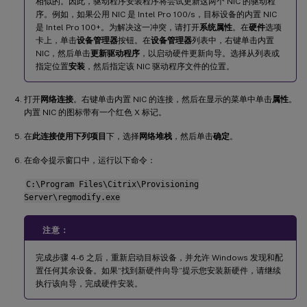
相似的。因此，驱动程序安装程序将尝试更新这两个 NIC 的驱动程
序。例如，如果公用 NIC 是 Intel Pro 100/s，目标设备的内置 NIC
是 Intel Pro 100+。为解决这一冲突，请打开
系统属性
。在
硬件
选项
卡上，单击
设备管理器
按钮。在
设备管理器
列表中，右键单击内置
NIC，然后单击
更新驱动程序
，以启动硬件更新向导。选择从列表或
指定位置
安装
，然后指定该 NIC 驱动程序文件的位置。
打开
网络连接
。右键单击内置 NIC 的连接，然后在显示的菜单中单击
属性
。
内置 NIC 的图标带有一个红色 X 标记。
在
此连接使用下列项目
下，选择
网络堆栈
，然后单击
确定
。
在命令提示窗口中，运行以下命令：
C:\Program Files\Citrix\Provisioning
Server\regmodify.exe
注意：
完成步骤 4-6 之后，重新启动目标设备，并允许 Windows 发现和配
置任何其余设备。如果“找到新硬件向导”提示您安装新硬件，请继续
执行该向导，完成硬件安装。