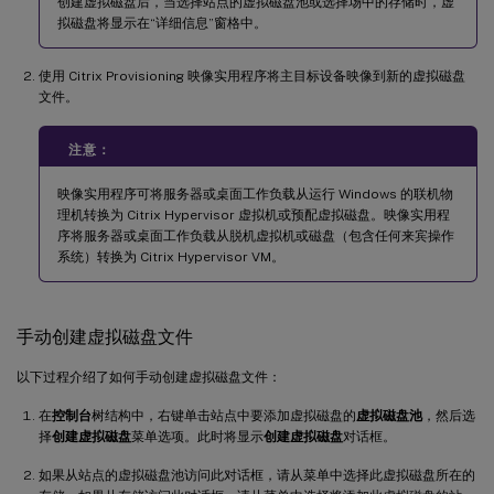
创建虚拟磁盘后，当选择站点的虚拟磁盘池或选择场中的存储时，虚
拟磁盘将显示在“详细信息”窗格中。
使用 Citrix Provisioning 映像实用程序将主目标设备映像到新的虚拟磁盘
文件。
注意：
映像实用程序可将服务器或桌面工作负载从运行 Windows 的联机物
理机转换为 Citrix Hypervisor 虚拟机或预配虚拟磁盘。映像实用程
序将服务器或桌面工作负载从脱机虚拟机或磁盘（包含任何来宾操作
系统）转换为 Citrix Hypervisor VM。
手动创建虚拟磁盘文件
以下过程介绍了如何手动创建虚拟磁盘文件：
在
控制台
树结构中，右键单击站点中要添加虚拟磁盘的
虚拟磁盘池
，然后选
择
创建虚拟磁盘
菜单选项。此时将显示
创建虚拟磁盘
对话框。
如果从站点的虚拟磁盘池访问此对话框，请从菜单中选择此虚拟磁盘所在的