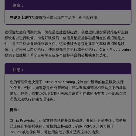
注意：
在硬盘上缓存
功能选项当前出现在产品中，但不起作用。
虚拟磁盘生命周期的第一阶段是创建虚拟磁盘。创建虚拟磁盘需要准备好主目
标设备以进行映像。准备好映像后，创建并配置虚拟磁盘所在的虚拟磁盘文
件。将主目标设备映像到该文件。这些步骤会导致创建新的基础虚拟磁盘映
像。此过程可以自动执行、使用映像向导执行或手动执行。Citrix Provisioning
提供了创建用于单个目标平台或多个目标平台的公用映像的选项。
注意：
您的管理角色决定了 Citrix Provisioning 控制台中显示的信息以及执行
的任务。例如，如果您是
站点管理员
，可以查看和管理相应站点中的虚拟
磁盘。但是，除非
场管理员
将相关站点设置为存储的所有者，否则站点管
理员无法执行存储管理任务。
提示：
Citrix Provisioning 仅支持自动捕获虚拟磁盘。要执行更多步骤，需使用
已连接到将要捕获的计算机的虚拟磁盘，确保 P2PVS 开关可用于
P2PVS 或映像向导。可使用自动步骤来适应这样的场景。