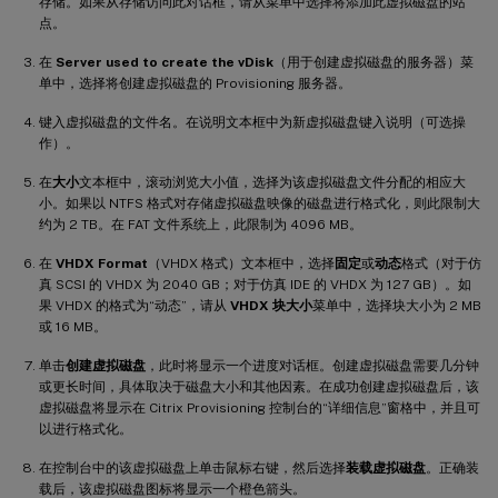
存储。如果从存储访问此对话框，请从菜单中选择将添加此虚拟磁盘的站
点。
在
Server used to create the vDisk
（用于创建虚拟磁盘的服务器）菜
单中，选择将创建虚拟磁盘的 Provisioning 服务器。
键入虚拟磁盘的文件名。在说明文本框中为新虚拟磁盘键入说明（可选操
作）。
在
大小
文本框中，滚动浏览大小值，选择为该虚拟磁盘文件分配的相应大
小。如果以 NTFS 格式对存储虚拟磁盘映像的磁盘进行格式化，则此限制大
约为 2 TB。在 FAT 文件系统上，此限制为 4096 MB。
在
VHDX Format
（VHDX 格式）文本框中，选择
固定
或
动态
格式（对于仿
真 SCSI 的 VHDX 为 2040 GB；对于仿真 IDE 的 VHDX 为 127 GB）。如
果 VHDX 的格式为“动态”，请从
VHDX 块大小
菜单中，选择块大小为 2 MB
或 16 MB。
单击
创建虚拟磁盘
，此时将显示一个进度对话框。创建虚拟磁盘需要几分钟
或更长时间，具体取决于磁盘大小和其他因素。在成功创建虚拟磁盘后，该
虚拟磁盘将显示在 Citrix Provisioning 控制台的“详细信息”窗格中，并且可
以进行格式化。
在控制台中的该虚拟磁盘上单击鼠标右键，然后选择
装载虚拟磁盘
。正确装
载后，该虚拟磁盘图标将显示一个橙色箭头。