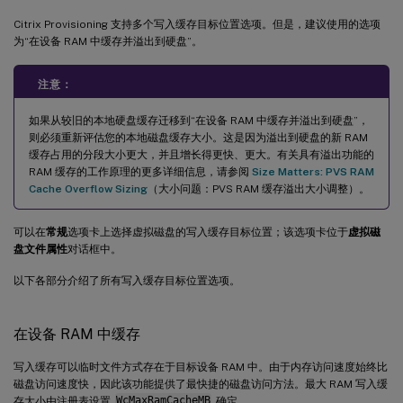
Citrix Provisioning 支持多个写入缓存目标位置选项。但是，建议使用的选项
为“在设备 RAM 中缓存并溢出到硬盘”。
注意：
如果从较旧的本地硬盘缓存迁移到“在设备 RAM 中缓存并溢出到硬盘”，
则必须重新评估您的本地磁盘缓存大小。这是因为溢出到硬盘的新 RAM
缓存占用的分段大小更大，并且增长得更快、更大。有关具有溢出功能的
RAM 缓存的工作原理的更多详细信息，请参阅
Size Matters: PVS RAM
Cache Overflow Sizing
（大小问题：PVS RAM 缓存溢出大小调整）。
可以在
常规
选项卡上选择虚拟磁盘的写入缓存目标位置；该选项卡位于
虚拟磁
盘文件属性
对话框中。
以下各部分介绍了所有写入缓存目标位置选项。
在设备 RAM 中缓存
写入缓存可以临时文件方式存在于目标设备 RAM 中。由于内存访问速度始终比
磁盘访问速度快，因此该功能提供了最快捷的磁盘访问方法。最大 RAM 写入缓
存大小由注册表设置
WcMaxRamCacheMB
确定。