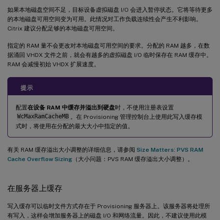
如果本地磁盘空间不足，目标设备虚拟磁盘 I/O 会进入暂停状态。它将等待更多
的本地磁盘可用空间变为可用。此情况对工作负载连续性会产生不利影响。
Citrix 建议分配足够的本地磁盘可用空间。
指定的 RAM 量不会更改对本地磁盘可用空间的要求。分配的 RAM 越多，在数
据涌回 VHDX 文件之前，就会有越多的虚拟磁盘 I/O 临时保存在 RAM 缓存中。
RAM 会减慢初始 VHDX 扩展速度。
提示
配置
在设备 RAM 中缓存并溢出到硬盘
时，不使用注册表设置
WcMaxRamCacheMB
。在 Provisioning 管理控制台上使用此写入缓存模
式时，将使用在分配的最大大小中指定的值。
有关 RAM 缓存溢出大小调整的详细信息，请参阅
Size Matters: PVS RAM
Cache Overflow Sizing
（大小问题：PVS RAM 缓存溢出大小调整）。
在服务器上缓存
写入缓存可以临时文件方式存在于 Provisioning 服务器上。该服务器将处理所
有写入，这样会增加服务器上的磁盘 I/O 和网络流量。因此，不建议使用此模