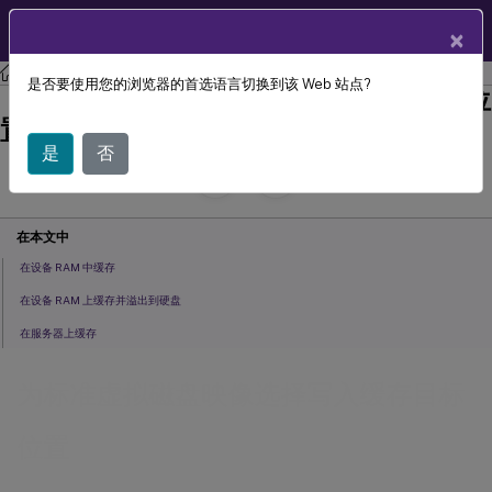
ZH
产品文档
×
Citrix Provisioning
Citrix Provisioning 2303
是否要使用您的浏览器的首选语言切换到该 Web 站点?
为标准虚拟磁盘映像选择写入缓存目标位
置
是
否
July 29, 2024
C
投稿者:
在本文中
在设备 RAM 中缓存
在设备 RAM 上缓存并溢出到硬盘
在服务器上缓存
为标准虚拟磁盘映像选择写入缓存目标
位置