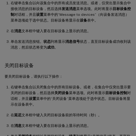
右键单击集合以向该集合中的所有成员发送消息。或者，仅突出显示集合中
接收消息的目标设备，然后选择
发送消息
菜单选项。此时将显示
目标设备控
制
对话框，并且
设置
菜单中的“Message to devices”（向设备发送消息）
菜单选项处于选中状态。目标设备将显示在
设备
表中。
在
消息
文本框中键入要在目标设备上显示的消息。
单击发送消息按钮。
状态
列将显示
消息信号
状态，直至目标设备成功收到该
消息，然后状态将变为
成功
。
关闭目标设备
要关闭目标设备，请执行以下操作：
右键单击集合以关闭集合中的所有目标设备。或者，在集合中仅突出显示要
关闭的目标设备，然后选择
关闭设备
菜单选项。此时将显示
目标设备控制
对
话框，并且
设置
菜单中的“关闭设备”菜单选项处于选中状态。目标设备将显
示在设备表中。
在
延迟
文本框中键入关闭目标设备前的等待时间（秒）。
在
消息
文本框中键入要在目标设备上显示的消息。