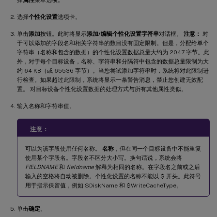
选择
个性化设置
选项卡。
单击
添加
按钮。此时将显示
添加/编辑个性化设置字符串
对话框。
注意：
对
于可以添加的字段名和相关字符串的数目没有固定限制。但是，分配给单个
字符串（名称和包含的数据）的个性化设置数据总量大约为 2047 字节。此
外，对于每个目标设备，名称、字符串和分隔符中包含的数据总量限制为大
约 64 KB（或 65536 字节）。当您尝试添加字符串时，系统将对此限制进
行检查。如果超过此限制，系统将显示一条警告消息，禁止您创建无效配
置。 对目标设备个性化设置数据的处理方式与所有其他属性类似。
输入名称和字符串值。
注意：
可以为该字段使用任何名称。
名称
，但在同一个目标设备中不能重复
使用某个字段名。字段名不区分大小写。换句话说，系统会将
FIELDNAME
和
fieldname
解释为相同的名称。在字段名之前或之后
输入的空格将自动被删除。个性化设置的名称不能以 $ 开头。此符号
用于指示保留值，例如 $DiskName 和 $WriteCacheType。
单击
确定
。