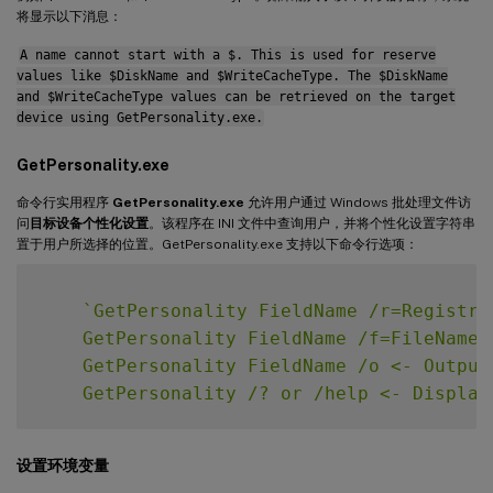
将显示以下消息：
A name cannot start with a $. This is used for reserve
values like $DiskName and $WriteCacheType. The $DiskName
and $WriteCacheType values can be retrieved on the target
device using GetPersonality.exe.
GetPersonality.exe
命令行实用程序
GetPersonality.exe
允许用户通过 Windows 批处理文件访
问
目标设备个性化设置
。该程序在 INI 文件中查询用户，并将个性化设置字符串
置于用户所选择的位置。GetPersonality.exe 支持以下命令行选项：
`
GetPersonality FieldName /r=Registry
    GetPersonality FieldName /f=FileName 
    GetPersonality FieldName /o <- Output 
    GetPersonality /? or /help <- Display
设置环境变量