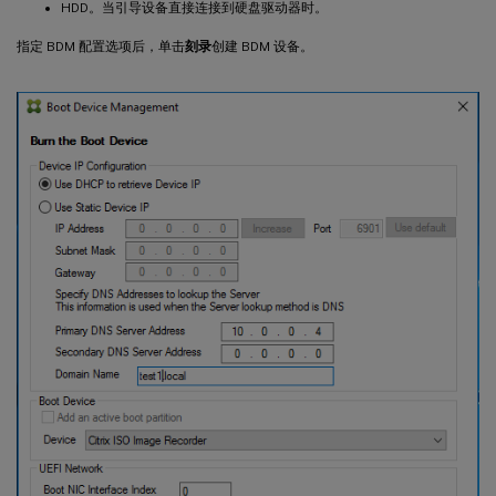
HDD。当引导设备直接连接到硬盘驱动器时。
指定 BDM 配置选项后，单击
刻录
创建 BDM 设备。