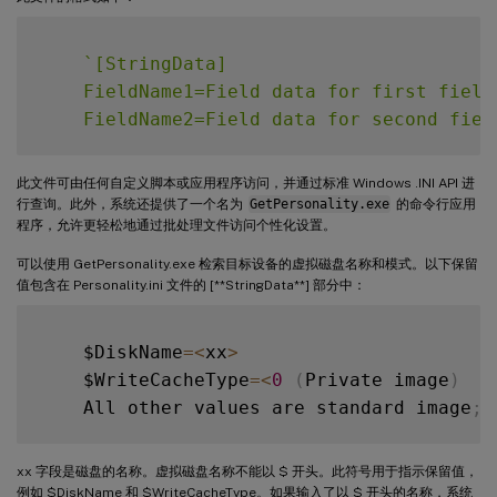
`
[StringData]

    FieldName1=Field data for first field

    FieldName2=Field data for second fiel
此文件可由任何自定义脚本或应用程序访问，并通过标准 Windows .INI API 进
行查询。此外，系统还提供了一个名为
GetPersonality.exe
的命令行应用
程序，允许更轻松地通过批处理文件访问个性化设置。
可以使用 GetPersonality.exe 检索目标设备的虚拟磁盘名称和模式。以下保留
值包含在 Personality.ini 文件的 [**StringData**] 部分中：
    $DiskName
=
<
xx
>
    $WriteCacheType
=
<
0
(
Private image
)
    All other values are standard image
;
xx 字段是磁盘的名称。虚拟磁盘名称不能以 $ 开头。此符号用于指示保留值，
例如 $DiskName 和 $WriteCacheType。如果输入了以 $ 开头的名称，系统