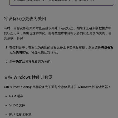
将设备状态更改为关闭
有时，目标设备在关闭时也会显示为处于活动状态。如果未正确刷新数据库中
的状态记录，将出现这种情况。要将数据库中目标设备的状态更改为关闭，请
完成以下步骤：
在控制台中，在标记为关闭的目标设备上单击鼠标右键，然后选择
将设备标
记为关闭
选项。将显示确认对话框。
单击
确定
以将设备标记为关闭。
支持 Windows 性能计数器
Citrix Provisioning 目标设备为下面每个存储层提供 Windows 性能计数器：
RAM 缓存
VHDX 文件
网络流技术推送