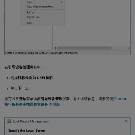
在
引导设备管理
屏幕中：
选择
目标设备为 UEFI 固件
。
单击
下一步
。
也可以从
开始
菜单访问
引导设备管理
屏幕。有关详细信息，请参阅
使用 DHCP
执行服务器查找以检索设备 IP 地址
。