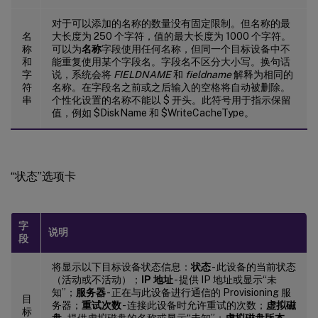
对于可以添加的名称的数量没有固定限制。但名称的最
名
大长度为 250 个字符，值的最大长度为 1000 个字符。
称
可以为
名称
字段使用任何名称，但同一个目标设备中不
和
能重复使用某个字段名。字段名不区分大小写。换句话
字
说，系统会将
FIELDNAME
和
fieldname
解释为相同的
符
名称。在字段名之前或之后输入的空格将自动被删除。
串
个性化设置的名称不能以 $ 开头。此符号用于指示保留
值，例如 $DiskName 和 $WriteCacheType。
“状态”选项卡
字
说明
段
将显示以下目标设备状态信息：
状态
- 此设备的当前状态
（活动或不活动）；
IP 地址
- 提供 IP 地址或显示“未
知”；
服务器
- 正在与此设备进行通信的 Provisioning 服
目
务器；
重试次数
- 连接此设备时允许重试的次数；
虚拟磁
标
盘
- 提供虚拟磁盘的名称或显示“未知”；
虚拟磁盘版本
-