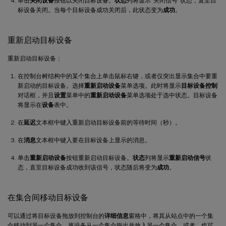
单击
关闭设备
按钮以关闭目标设备。
状态
列将显示“关闭信号”状态，直至目
标设备关闭。当每个目标设备成功关闭后，此状态变为
成功
。
重新启动目标设备
重新启动目标设备：
在控制台树结构中的某个集合上单击鼠标右键，或者仅突出显示集合中要重
新启动的目标设备。选择
重新启动设备
菜单选项。此时将显示
目标设备控制
对话框，并且
设置
菜单中的
重新启动设备
菜单选项处于选中状态。目标设备
将显示在
设备
表中。
在
延迟
文本框中键入重新启动目标设备前的等待时间（秒）。
在
消息
文本框中键入要在目标设备上显示的消息。
单击
重新启动设备
按钮重新启动目标设备。
状态
列将显示
重新启动信号
状
态，直至目标设备成功收到该信号，状态随后将变为
成功
。
在集合间移动目标设备
可以通过将目标设备拖放到控制台的
详细信息
窗格中，将其从站点中的一个集
合移动到另一个集合。将设备从一个集合拖出并放入另一个集合。或者，也可