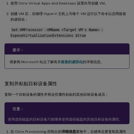
使用 Citrix Virtual Apps and Desktops 设置向导创建 VM。
创建 VM 后，在物理 Hyper-V 主机上为每个 VM 运行以下命令以启用嵌套
的虚拟化：
Set-VMProcessor -VMName <Target VM's Name> -
ExposeVirtualizationExtensions $true
提示：
请参阅 Microsoft 站点了解有关
嵌套的虚拟化
的详细信息。
复制并粘贴目标设备属性
复制一个目标设备的属性并将这些属性粘贴到其他目标设备成员：
注意：
使用虚拟磁盘的目标设备只能继承使用虚拟磁盘的其他目标设备的属性。
在 Citrix Provisioning 控制台的
详细信息
窗格中，右键单击要复制其属性