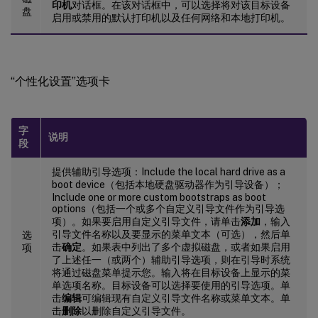
印机
对话框。在该对话框中，可以选择将对该目标设备
盘
启用或禁用的默认打印机以及任何网络和本地打印机。
“个性化设置”选项卡
字
说明
段
提供辅助引导选项：Include the local hard drive as a
boot device（包括本地硬盘驱动器作为引导设备）；
Include one or more custom bootstraps as boot
options（包括一个或多个自定义引导文件作为引导选
项）。如果要启用自定义引导文件，请单击
添加
，输入
引导文件名称以及要显示的菜单文本（可选），然后单
选
击
确定
。如果表中列出了多个虚拟磁盘，或者如果启用
项
了上述任一（或两个）辅助引导选项，则在引导时系统
将通过磁盘菜单提示您。输入将在目标设备上显示的菜
单选项名称。目标设备可以选择要使用的引导选项。单
击
编辑
可编辑现有自定义引导文件名称或菜单文本。单
击
删除
以删除自定义引导文件。