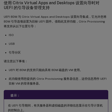
使用 Citrix Virtual Apps and Desktops 设置向导时对
UEFI 的引导设备管理支持
UEFI BDM 与 Citrix Virtual Apps and Desktops 设置向导集成，它允许您将
BDM 引导选项设置为目标 UEFI 固件。借助此支持功能，Citrix Provisioning
将支持从以下位置引导：
ISO
USB
引导分区
请注意以下事项：
UEFI 对 BDM 的支持只能由具有 BDM 磁盘的 VM 使用。
此功能使用您提供的 Citrix Provisioning 服务器信息，这些信息用作 UEFI
目标 VM 的登录服务器。
提示：
在 UEFI 引导期间，有关服务器和虚拟磁盘的详细信息显示在引导计算机
的控制台上。