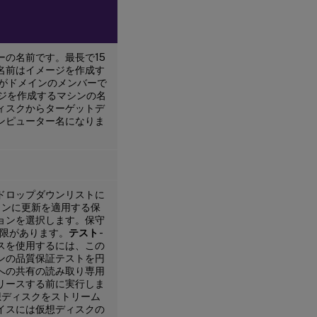
付
け
タ
の名前です。最長で15
ー
名前はイメージを作成す
ゲ
がドメインのメンバーで
ッ
ージを作成するマシンの名
ト
ィスクからターゲットデ
デ
ンピューター名になりま
バ
イ
ス
の
起
動
ドロップダウンリストに
ョンに更新を適用する保
ョンを選択します。保守
コ
権限があります。
テスト
-
ン
ソ
スを使用するには、この
ー
ンの品質保証テストを円
ル
への共有の読み取り専用
で
リースする前に実行しま
の
想ディスクをストリーム
タ
イスには仮想ディスクの