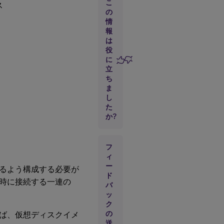
パ
こ
ス
テ
の
ィ
情
報
は
［全
役
般］
に
タブ
立
ち
ま
［vDisk］
し
タブ
た
［パ
か?
ーソ
ナリ
テ
フ
ィ］
ィ
タブ
ー
るよう構成する必要が
ド
時に接続する一連の
［状
バ
態］
ッ
タブ
ク
の
ば、仮想ディスクイメ
送