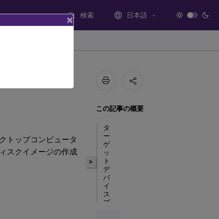
検索
日本語
×
この記事の概要
タ
ー
クトップコンピュータ
ゲ
ィスクイメージの作成
ッ
ト
>
デ
バ
イ
ス
プ
ロ