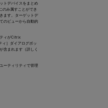
ト
ットデバイスをまとめ
と
にのみ属すことができ
し
て
きます。ターゲットデ
の
てのビューから自動的
設
定
Citrix
入
パティ］ダイアログボッ
れ
子
が含まれます（詳しく
構
造
の
仮
ユーティリティで管理
想
化
で
仮
：
想
マ
シ
ン
を
作