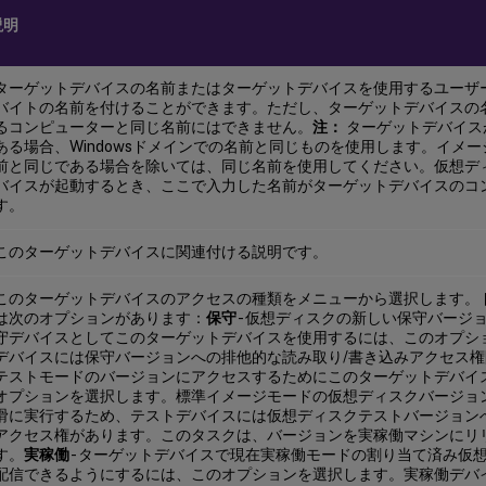
説明
ターゲットデバイスの名前またはターゲットデバイスを使用するユーザー
バイトの名前を付けることができます。ただし、ターゲットデバイスの
るコンピューターと同じ名前にはできません。
注：
ターゲットデバイス
ある場合、Windowsドメインでの名前と同じものを使用します。イメ
前と同じである場合を除いては、同じ名前を使用してください。仮想デ
バイスが起動するとき、ここで入力した名前がターゲットデバイスのコ
す。
このターゲットデバイスに関連付ける説明です。
このターゲットデバイスのアクセスの種類をメニューから選択します。
は次のオプションがあります：
保守
- 仮想ディスクの新しい保守バージ
守デバイスとしてこのターゲットデバイスを使用するには、このオプシ
デバイスには保守バージョンへの排他的な読み取り/書き込みアクセス
テストモードのバージョンにアクセスするためにこのターゲットデバイ
オプションを選択します。標準イメージモードの仮想ディスクバージョ
滑に実行するため、テストデバイスには仮想ディスクテストバージョン
アクセス権があります。このタスクは、バージョンを実稼働マシンにリ
す。
実稼働
- ターゲットデバイスで現在実稼働モードの割り当て済み仮
配信できるようにするには、このオプションを選択します。実稼働デバ