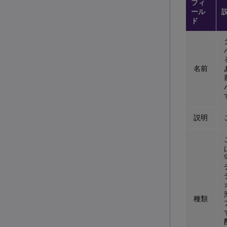
フィ
ール
ド
名前
説明
種類