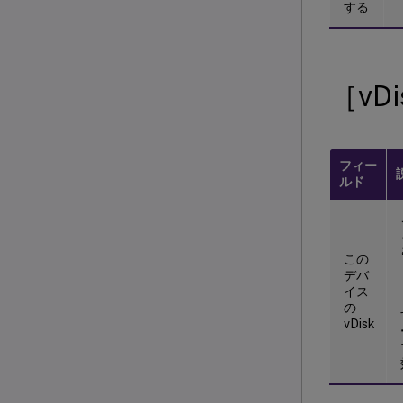
する
［vD
フィー
ルド
この
デバ
イス
の
vDisk