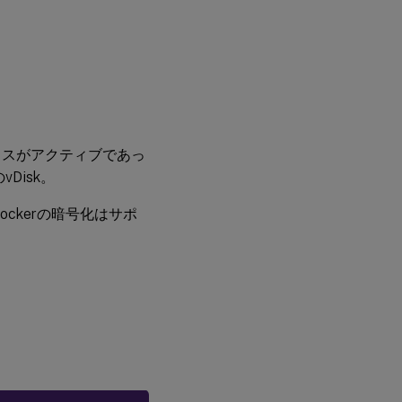
成
す
る
タ
ー
ゲ
ッ
ト
イスがアクティブであっ
デ
バ
Disk。
イ
ス
ckerの暗号化はサポ
プ
ロ
パ
テ
ィ
の
コ
ピ
ー
と
貼
り