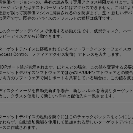
実稼働バージョンへの、共有の読み取り専用アクセス権限があります。
バージョンまたはテストバージョンにはアクセスできません。これによ
更新が誤って実稼働マシンに展開されるのを防ぎます。
注：
新しいデバ
は保守です。既存のデバイスのデフォルトの種類は保守です。
このターゲットデバイスで使用する起動方法です。仮想ディスク、ハー
ッピーディスクから起動できます。
ターゲットデバイスに搭載されているネットワークインターフェイスカード
Access Control：メディアアクセス制御）アドレスを入力します。
UDPポート値が表示されます。ほとんどの場合、この値を変更する必要
ターゲットデバイスソフトウェアでほかのIP/UDPソフトウェアとの競
り両方のソフトウェアで同じポートを共有している場合は、この値を変
ディスクイメージを自動更新する場合、新しいvDiskを適切なターゲッ
めに、クラスを使用して新しいvDiskと配信先を一致させます。
ターゲットデバイスの起動を防ぐにはこのチェックボックスをオンにし
かわらず、自動追加機能を使用して追加される新しいターゲットデバイ
ースに作成されます。