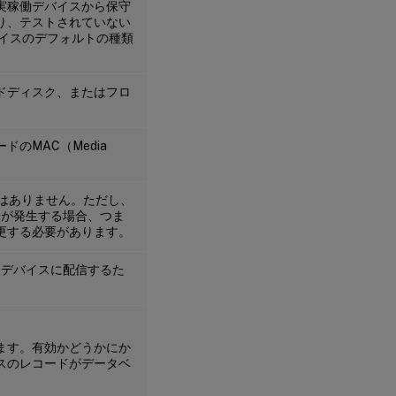
ー
実稼働デバイスから保守
ゲ
り、テストされていない
ッ
イスのデフォルトの種類
ト
デ
バ
イ
ドディスク、またはフロ
ス
の
状
のMAC（Media
態
の
確
認
はありません。ただし、
合が発生する場合、つま
更する必要があります。
タ
ー
トデバイスに配信するた
ゲ
ッ
ト
デ
バ
ます。有効かどうかにか
イ
スのレコードがデータベ
ス
へ
の