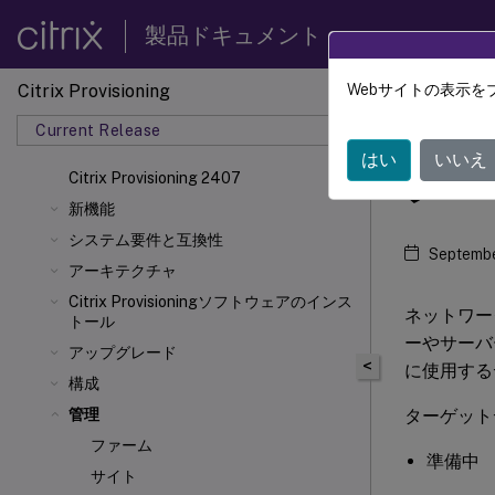
製品ドキュメント
Citrix Provisioning
Webサイトの表示を
Citrix 
Current Release
はい
いいえ
ター
Citrix Provisioning 2407
新機能
システム要件と互換性
Septembe
アーキテクチャ
Citrix Provisioningソフトウェアのインス
ネットワー
トール
ーやサーバ
アップグレード
<
に使用する
構成
ターゲット
管理
ファーム
準備中
サイト