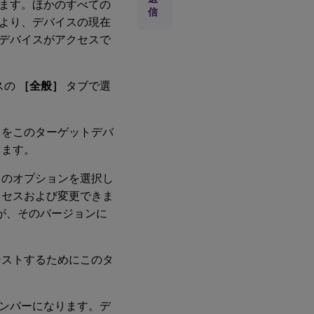
ます。ほかのすべての
［ロ
信
グ］
より、デバイスの現在
タブ
デバイスがアクセスで
タ
ー
スの
［全般］
タブで選
ゲ
ッ
ト
デ
クをこのターゲットデバ
バ
します。
イ
ス
の
このオプションを選択し
コ
クセスおよび変更できま
レ
ク
みが、そのバージョンに
シ
ョ
ン
テストするためにこのタ
テ
ン
プ
レ
ンバーになります。デ
ー