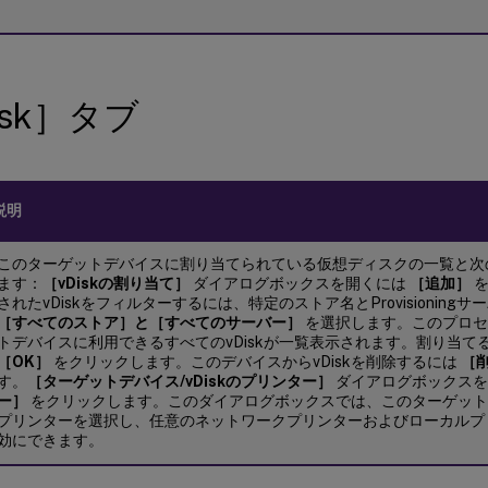
isk］タブ
説明
このターゲットデバイスに割り当てられている仮想ディスクの一覧と次
ます：
［vDiskの割り当て］
ダイアログボックスを開くには
［追加］
を
されたvDiskをフィルターするには、特定のストア名とProvisioning
［すべてのストア］と［すべてのサーバー］
を選択します。このプロセ
トデバイスに利用できるすべてのvDiskが一覧表示されます。割り当てるv
［OK］
をクリックします。このデバイスからvDiskを削除するには
［
す。
［ターゲットデバイス/vDiskのプリンター］
ダイアログボックス
ー］
をクリックします。このダイアログボックスでは、このターゲット
プリンターを選択し、任意のネットワークプリンターおよびローカルプ
効にできます。