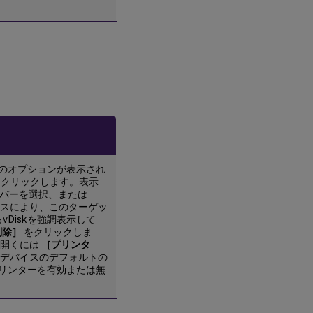
メ
ッ
セ
ー
ジ
の
送
信
タ
ー
ゲ
ッ
のオプションが表示され
ト
クリックします。表示
デ
サーバーを選択、または
バ
スにより、このターゲッ
イ
Diskを強調表示して
ス
削除］
をクリックしま
の
を開くには
［プリンタ
シ
デバイスのデフォルトの
ャ
リンターを有効または無
ッ
ト
ダ
ウ