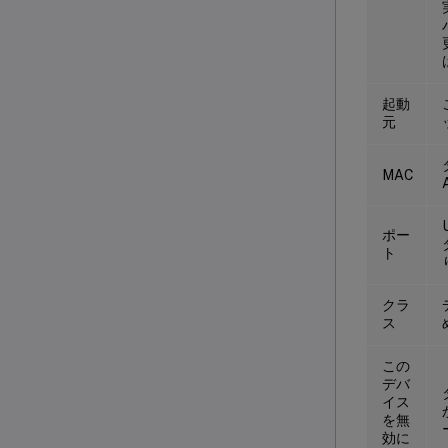
起動
元
MAC
ポー
ト
クラ
ス
この
デバ
イス
を無
効に