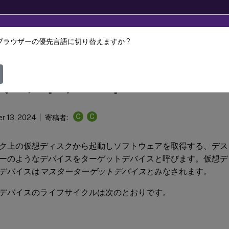
ブラウザーの優先言語に切り替えますか ?
Provisioning
Citrix Provisioning 2407
ゲットデバイス
C
C
r 13, 2024
寄稿者:
ク上の仮想ディスクから起動しソフトウェアを取得する、デス
ーのようなデバイスをターゲットデバイスと呼びます。仮想デ
デバイスは
マスターターゲットデバイス
とみなされます。
デバイスのライフサイクルは次のとおりです。