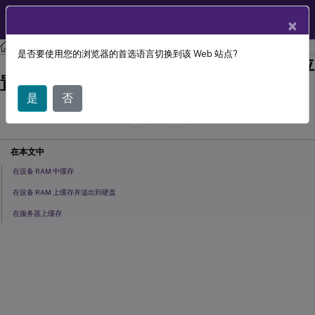
ZH
产品文档
×
Citrix Provisioning
Citrix Provisioning 2407
是否要使用您的浏览器的首选语言切换到该 Web 站点?
为标准虚拟磁盘映像选择写入缓存目标位
置
是
否
July 29, 2024
C
C
投稿者:
在本文中
在设备 RAM 中缓存
在设备 RAM 上缓存并溢出到硬盘
在服务器上缓存
为标准虚拟磁盘映像选择写入缓存目标
位置