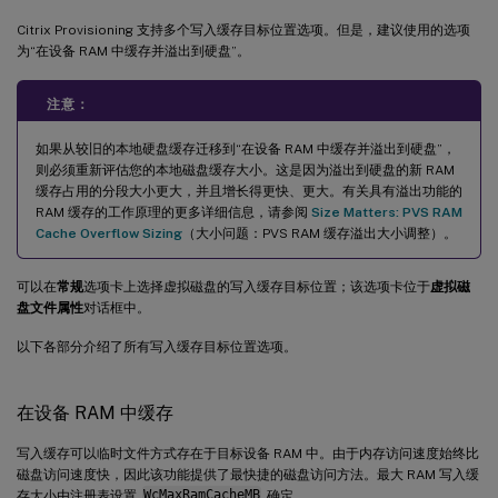
Citrix Provisioning 支持多个写入缓存目标位置选项。但是，建议使用的选项
为“在设备 RAM 中缓存并溢出到硬盘”。
注意：
如果从较旧的本地硬盘缓存迁移到“在设备 RAM 中缓存并溢出到硬盘”，
则必须重新评估您的本地磁盘缓存大小。这是因为溢出到硬盘的新 RAM
缓存占用的分段大小更大，并且增长得更快、更大。有关具有溢出功能的
RAM 缓存的工作原理的更多详细信息，请参阅
Size Matters: PVS RAM
Cache Overflow Sizing
（大小问题：PVS RAM 缓存溢出大小调整）。
可以在
常规
选项卡上选择虚拟磁盘的写入缓存目标位置；该选项卡位于
虚拟磁
盘文件属性
对话框中。
以下各部分介绍了所有写入缓存目标位置选项。
在设备 RAM 中缓存
写入缓存可以临时文件方式存在于目标设备 RAM 中。由于内存访问速度始终比
磁盘访问速度快，因此该功能提供了最快捷的磁盘访问方法。最大 RAM 写入缓
存大小由注册表设置
WcMaxRamCacheMB
确定。