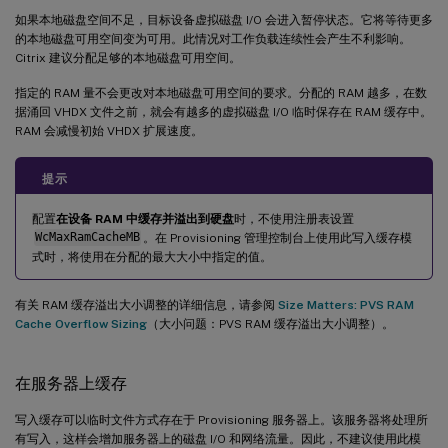
如果本地磁盘空间不足，目标设备虚拟磁盘 I/O 会进入暂停状态。它将等待更多
的本地磁盘可用空间变为可用。此情况对工作负载连续性会产生不利影响。
Citrix 建议分配足够的本地磁盘可用空间。
指定的 RAM 量不会更改对本地磁盘可用空间的要求。分配的 RAM 越多，在数
据涌回 VHDX 文件之前，就会有越多的虚拟磁盘 I/O 临时保存在 RAM 缓存中。
RAM 会减慢初始 VHDX 扩展速度。
提示
配置
在设备 RAM 中缓存并溢出到硬盘
时，不使用注册表设置
WcMaxRamCacheMB
。在 Provisioning 管理控制台上使用此写入缓存模
式时，将使用在分配的最大大小中指定的值。
有关 RAM 缓存溢出大小调整的详细信息，请参阅
Size Matters: PVS RAM
Cache Overflow Sizing
（大小问题：PVS RAM 缓存溢出大小调整）。
在服务器上缓存
写入缓存可以临时文件方式存在于 Provisioning 服务器上。该服务器将处理所
有写入，这样会增加服务器上的磁盘 I/O 和网络流量。因此，不建议使用此模