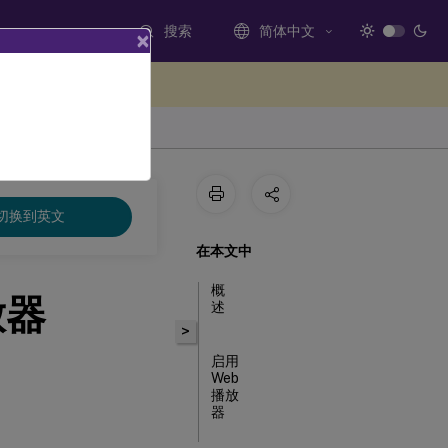
搜索
简体中文
×
处提供反馈
切换到英文
在本文中
概
放器
述
>
启用
Web
播放
器