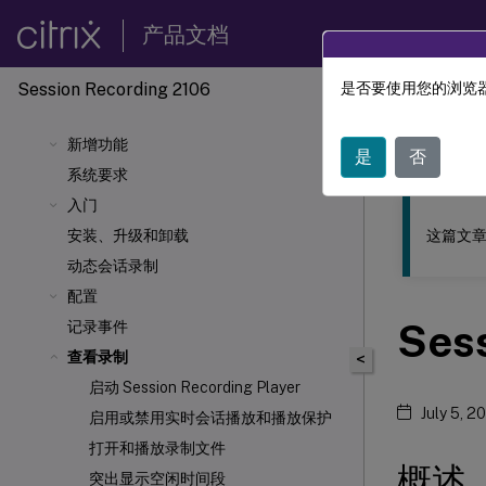
产品文档
Session Recording 2106
是否要使用您的浏览器
此内容已经过
新增功能
Sessio
是
否
系统要求
入门
这篇文章
安装、升级和卸载
动态会话录制
配置
Ses
记录事件
查看录制
<
启动 Session Recording Player
July 5, 2
启用或禁用实时会话播放和播放保护
打开和播放录制文件
概述
突出显示空闲时间段