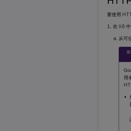
HTT
要使用 HT
在 IIS
从可信
注
Go
用
H