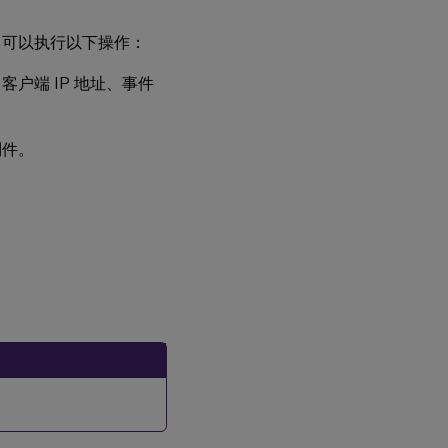
登
录
器，可以执行以下操作：
和
密
户端 IP 地址、事件
码
安
制件。
装
HTTPS
配置
查
看
录
制