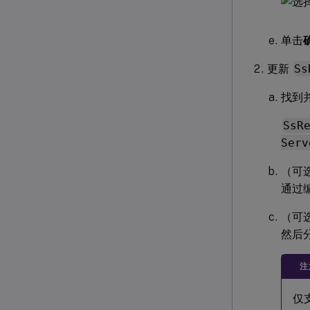
单击
更新
Ss
找到
SsR
Serv
（可选
通过编
（可选
然后
注
仅