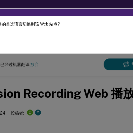
的首选语言切换到该 Web 站点?
机器动态翻译。
在此
n Recording
Session Recording 2106
已经过机器翻译.
放弃
sion Recording Web 播
C
Y
024
投稿者: