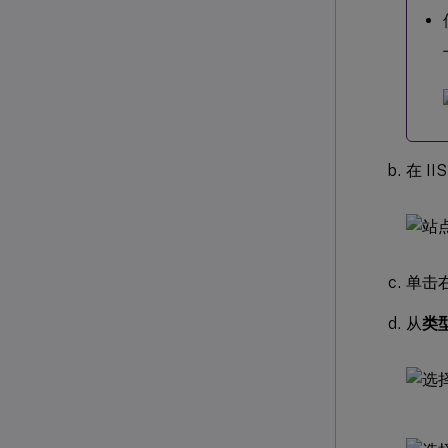
在 I
单击
从
类