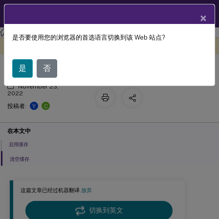
ZH
产品文档
×
Session Recording
Session Recording 2107
是否要使用您的浏览器的首选语言切换到该 Web 站点?
缓存录制文件
此内容已经过机器动态翻译。
在此处提供反馈
是
否
November 23,
2022
Y
C
投稿者:
在本文中
启用缓存
清空缓存
这篇文章已经过机器翻译.
放弃
切换到英文