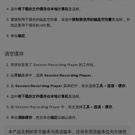
选中
将下载的文件缓存在本地计算机
复选框。
要限制用于缓存的磁盘空间量，请选中
限制要使用的磁盘空间量
复选框，并
指定要用于缓存的 MB 数。
单击
确定
。
清空缓存
登录到安装了 Session Recording Player 的工作站。
从
开始
菜单中，选择
Session Recording Player
。
从
Session Recording Player
菜单栏中，依次选择
工具
>
选项
>
缓存
。
选中
将下载的文件缓存在本地计算机
复选框。
在 Session Recording Player 中，依次选择
工具
>
选项
>
缓存
。
单击
清除缓存
，然后单击
确定
以确认操作。
本产品文档的官方版本为英语版本。任何非英语版本仅为方便您