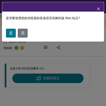
ZH
产品文档
×
Session Recording
Session Recording 2110
是否要使用您的浏览器的首选语言切换到该 Web 站点?
入门
此内容已经过机器动态翻译。
在此处提供反馈
是
否
July 5, 2024
C
Y
投稿者:
这篇文章已经过机器翻译.
放弃
切换到英文
入门