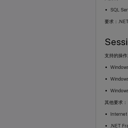
SQL Ser
要求：.NET F
Sessi
支持的操作
Windows
Windows
Windows
其他要求：
Internet
.NET Fr