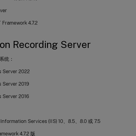
ver
ramework 4.7.2
on Recording Server
系统：
 Server 2022
 Server 2019
 Server 2016
 Information Services (IIS) 10、8.5、8.0 或 7.5
amework 4.7.2 版