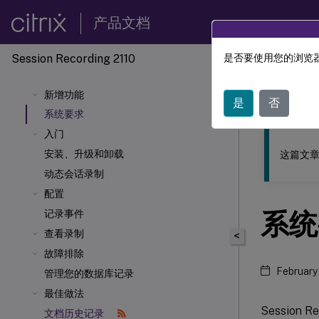
产品文档
Session Recording 2110
是否要使用您的浏览器
此内容已经过
新增功能
Sessio
是
否
系统要求
入门
安装、升级和卸载
这篇文章
动态会话录制
配置
系统
记录事件
查看录制
<
故障排除
February
管理您的数据库记录
最佳做法
Session R
文档历史记录