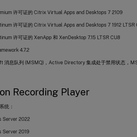
ium 许可证的 Citrix Virtual Apps and Desktops 7 2109
inum 许可证的 Citrix Virtual Apps and Desktops 7 1912 LTSR
tinum 许可证的 XenApp 和 XenDesktop 7.15 LTSR CU8
amework 4.7.2
soft 消息队列 (MSMQ)，Active Directory 集成处于禁用状态
on Recording Player
系统：
 Server 2022
 Server 2019