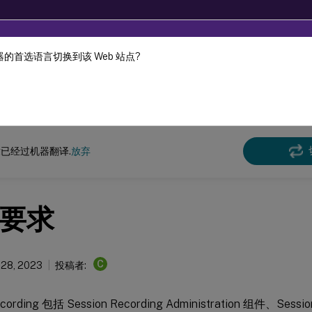
的首选语言切换到该 Web 站点?
机器动态翻译。
在此
n Recording
Session Recording 2110
已经过机器翻译.
放弃
要求
C
 28, 2023
投稿者:
ecording 包括 Session Recording Administration 组件、Sessio