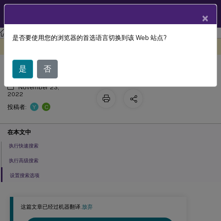
ZH
产品文档
×
Session Recording
Session Recording 2110
是否要使用您的浏览器的首选语言切换到该 Web 站点?
搜索录制文件
此内容已经过机器动态翻译。
在此处提供反馈
是
否
November 23,
2022
Y
C
投稿者:
在本文中
执行快速搜索
执行高级搜索
设置搜索选项
这篇文章已经过机器翻译.
放弃