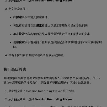
从
开始
菜单中，选择
Session Recording Player
。
定义搜索条件：
在
搜索
字段中输入搜索条件。
将鼠标指针移动到
搜索
标签上以显示要用作指导的参数列表
单击
搜索
字段右侧的箭头以显示最近执行的 64 次搜索的文本
使用
搜索
字段右侧的下拉列表选择指定会话录制时间的时间段或持续时
间。
单击下拉列表右侧的望远镜图标以启动搜索。
执行高级搜索
高级搜索可能最多需要 20 秒即可返回包含 150000 多个条目的结果。Citrix
建议使用更精确的搜索条件（例如日期范围或用户）以减少结果数量。
登录到安装了 Session Recording Player 的工作站。
从
开始
菜单中，选择
Session Recording Player
。