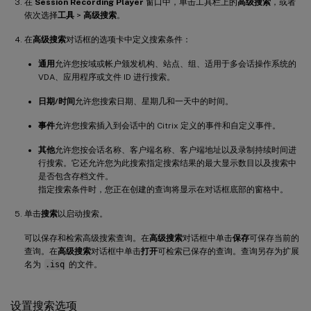
在
Session Recording Player
窗口中，单击工具栏上的
高级搜索
，或者
依次选择
工具
>
高级搜索
。
在
高级搜索
对话框的选项卡中定义搜索条件：
通用
允许您按域或帐户颁发机构、站点、组、适用于多会话操作系统的
VDA、应用程序或文件 ID 进行搜索。
日期/时间
允许您搜索日期、星期几和一天中的时间。
事件
允许您搜索插入到会话中的 Citrix 定义的事件和自定义事件。
其他
允许您按会话名称、客户端名称、客户端地址以及录制持续时间进
行搜索。它还允许您为此搜索指定搜索结果的最大显示数目以及搜索中
是否包含存档文件。
指定搜索条件时，您正在创建的查询将显示在对话框底部的窗格中。
单击
搜索
以启动搜索。
可以保存和检索高级搜索查询。在
高级搜索
对话框中单击
保存
可保存当前的
查询。在
高级搜索
对话框中单击
打开
可检索已保存的查询。查询另存为扩展
名为
.isq
的文件。
设置搜索选项