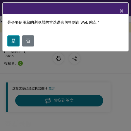
ZH
产品文档
×
Session Recording
Session Recording 2110
是否要使用您的浏览器的首选语言切换到该 Web 站点?
查看录制
此内容已经过机器动态翻译。
在此处提供反馈
是
否
March 11,
2025
C
投稿者:
这篇文章已经过机器翻译.
放弃
切换到英文
查看录制