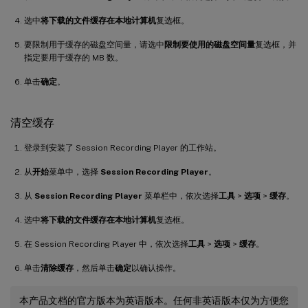
选中
将下载的文件缓存在本地计算机
复选框。
要限制用于缓存的磁盘空间量，请选中
限制要使用的磁盘空间量
复选框，并
指定要用于缓存的 MB 数。
单击
确定
。
清空缓存
登录到安装了 Session Recording Player 的工作站。
从
开始
菜单中，选择
Session Recording Player
。
从
Session Recording Player
菜单栏中，依次选择
工具
>
选项
>
缓存
。
选中
将下载的文件缓存在本地计算机
复选框。
在 Session Recording Player 中，依次选择
工具
>
选项
>
缓存
。
单击
清除缓存
，然后单击
确定
以确认操作。
本产品文档的官方版本为英语版本。任何非英语版本仅为方便您