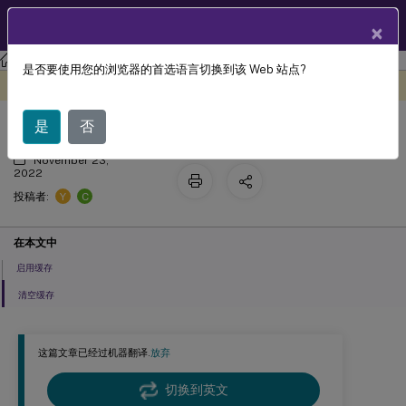
ZH
产品文档
×
Session Recording
Session Recording 2112
是否要使用您的浏览器的首选语言切换到该 Web 站点?
缓存录制文件
此内容已经过机器动态翻译。
在此处提供反馈
是
否
November 23,
2022
Y
C
投稿者:
在本文中
启用缓存
清空缓存
这篇文章已经过机器翻译.
放弃
切换到英文