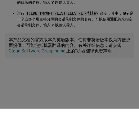
的目录的名称。输入
Y
以确认导入。
运行
ICLDB IMPORT /LISTFILES /L <file>
命令，其中，
file
是
一个或多个用空格分隔的会话录制文件的名称。可以使用通配符来指定
会话录制文件。输入
Y
以确认导入。
本产品文档的官方版本为英语版本。任何非英语版本仅为方便您
而提供，可能包括机器翻译的内容。有关详细信息，请参阅
Cloud Software Group home
上的“机器翻译免责声明”。