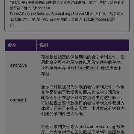
与此实用程序关联的帮助中提供了更多详细说明。要访问帮助，请在命令
提示符下键入
\Program
Files\Citrix\SessionRecording\Server\Bin
文件夹，然后键入
icldb /?
。要访问特定命令的帮助，请键入
icldb *command*
/?
。
命令
说明
存档超过指定的保留期限的会话录制文件。使
用此命令可存档录制件以及录制件中的事件。
archive
这些事件将在
ArchivedEvent
数据库表中
存档。
显示或计数被视为休眠的会话录制文件。休眠
文件是指由于数据丢失而未完成的会话录制。
此命令用于在您怀疑有数据丢失时进行验证。
dormant
可以检查是整个数据库的会话录制文件都进入
休眠，还是只有指定天数、小时数或分钟数内
创建的录制件进入休眠。
将会话录制文件导入 Session Recording 数据
库。此命令用于在丢失数据库录制时重建数据