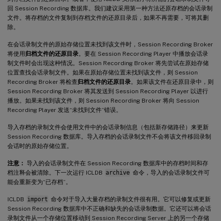
回 Session Recording 数据库。我们建议采用第一种方法还原存档的会话录制
文件。将存档的文件复制到存档文件的还原目录后，如果不再需要，可将其删
除。
在会话录制文件的原始存储位置未找到该文件时，Session Recording Broker
将使用
归档文件的还原目录
。要在 Session Recording Player 中播放会话录
制文件时会出现这种情况。Session Recording Broker 将先尝试在原始存储
位置查找会话录制文件。如果在原始存储位置未找到该文件，则 Session
Recording Broker 将检查
归档文件的还原目录
。如果该文件在还原目录中，则
Session Recording Broker 将其发送到 Session Recording Player 以进行
播放。如果未找到该文件，则 Session Recording Broker 将向 Session
Recording Player 发送“未找到文件”错误。
导入存档的录制文件会使用文件中的会话录制信息（包括新存储路径）来更新
Session Recording 数据库。导入存档的会话录制文件不会将该文件移回录制
会话时的原始存储位置。
注意：
导入的会话录制文件在 Session Recording 数据库中的存档时间和存
档注释会被清除。下一次运行 ICLDB
archive
命令，导入的会话录制文件可
能会重新变为“已存档”。
ICLDB
import
命令对于导入大量存档的录制文件很有用。它可以修复或更新
Session Recording 数据库中不正确和缺失的会话录制数据。它还可以将会话
录制文件从一个存储位置移动到 Session Recording Server 上的另一个存储