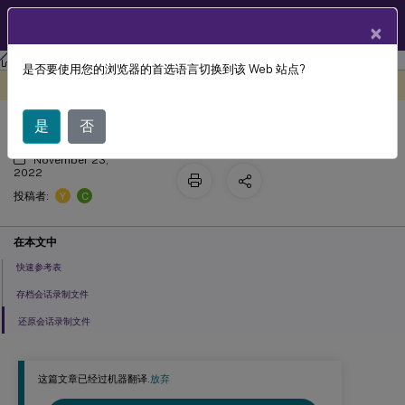
ZH
产品文档
×
Session Recording
Session Recording 2204
是否要使用您的浏览器的首选语言切换到该 Web 站点?
管理录制文件
此内容已经过机器动态翻译。
在此处提供反馈
是
否
November 23,
2022
Y
C
投稿者:
在本文中
快速参考表
存档会话录制文件
还原会话录制文件
这篇文章已经过机器翻译.
放弃