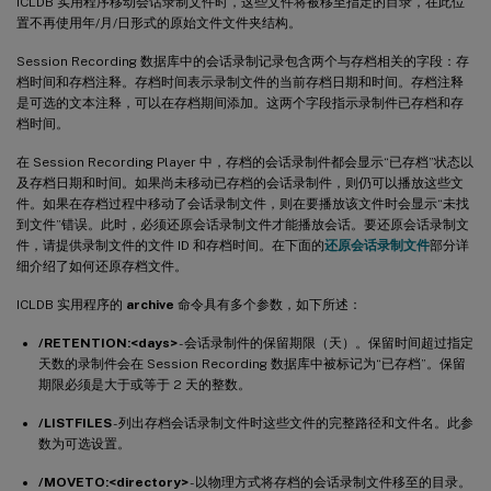
ICLDB 实用程序移动会话录制文件时，这些文件将被移至指定的目录，在此位
置不再使用年/月/日形式的原始文件文件夹结构。
Session Recording 数据库中的会话录制记录包含两个与存档相关的字段：存
档时间和存档注释。存档时间表示录制文件的当前存档日期和时间。存档注释
是可选的文本注释，可以在存档期间添加。这两个字段指示录制件已存档和存
档时间。
在 Session Recording Player 中，存档的会话录制件都会显示“已存档”状态以
及存档日期和时间。如果尚未移动已存档的会话录制件，则仍可以播放这些文
件。如果在存档过程中移动了会话录制文件，则在要播放该文件时会显示“未找
到文件”错误。此时，必须还原会话录制文件才能播放会话。要还原会话录制文
件，请提供录制文件的文件 ID 和存档时间。在下面的
还原会话录制文件
部分详
细介绍了如何还原存档文件。
ICLDB 实用程序的
archive
命令具有多个参数，如下所述：
/RETENTION:<days>
- 会话录制件的保留期限（天）。保留时间超过指定
天数的录制件会在 Session Recording 数据库中被标记为“已存档”。保留
期限必须是大于或等于 2 天的整数。
/LISTFILES
- 列出存档会话录制文件时这些文件的完整路径和文件名。此参
数为可选设置。
/MOVETO:<directory>
- 以物理方式将存档的会话录制文件移至的目录。