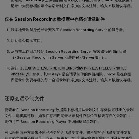
记录中为要存档的每个会话录制文件添加的文本注释。输入
Y
以确认存档。
仅在 Session Recording 数据库中存档会话录制件
以本地管理员身份登录安装了 Session Recording Server 的服务器。
启动命令提示窗口。
从当前工作目录转到 Session Recording Server 安装路径的 Bin 目录
（<Session Recording Server 安装路径>/Server/Bin）。
运行
ICLDB ARCHIVE /RETENTION:<days> /LISTFILES /NOTE:
<note> /L
命令，其中
days
是会话录制件的保留期限，
note
是在数据
库记录中为要存档的每个会话录制件添加的文本注释。输入
Y
以确认存档。
还原会话录制文件
要查看在 Session Recording 数据库中存档并从录制文件存储位置移出的录制
文件，请将其还原。如果在存档期间未从录制件存储位置移走存档的录制件，
则仍可在 Session Recording Player 中访问这些录制件。
可以采用两种方法来还原已移走的会话录制文件。将所需的会话录制文件复制
到存档文件的还原目录。或者，使用 ICLDB 实用程序将所需的会话录制文件导