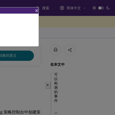
搜索
简体中文
×
处提供反馈
切换到英文
在本文中
可
以
检
>
测
的
事
件
rding 策略控制台中创建策
系