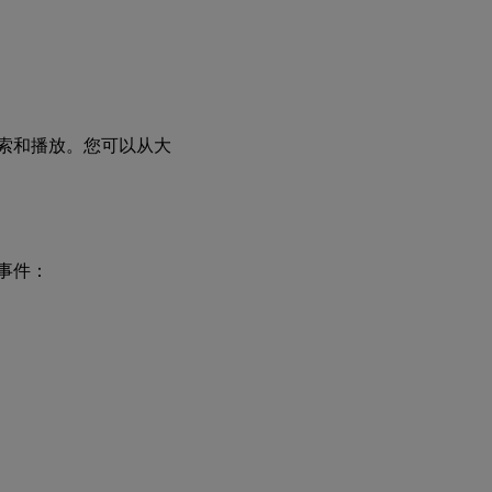
统
定
义
的
事
件
检
后搜索和播放。您可以从大
测
策
略
创
建
下事件：
自
定
义
事
件
检
测
策
略
与