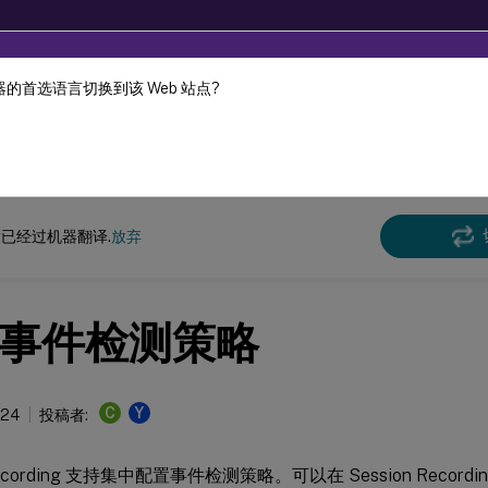
的首选语言切换到该 Web 站点?
机器动态翻译。
在此
n Recording
Session Recording 2207
已经过机器翻译.
放弃
事件检测策略
C
Y
024
投稿者:
 Recording 支持集中配置事件检测策略。可以在 Session Reco