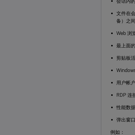
会话内
文件在会
备）之
Web 
最上面
剪贴板
Windo
用户帐
RDP 连
性能数
弹出窗
例如：