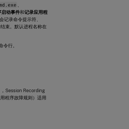
md.exe
、
序启动事件
和
记录应用程
会记录命令提示符、
序的启动和结束。默认进程名称在
的命令行。
sion Recording
应用程序故障规则）适用