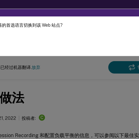
的首选语言切换到该 Web 站点?
机器动态翻译。
在此
n Recording
Session Recording 2209
已经过机器翻译.
放弃
做法
C
21, 2022
投稿者:
ession Recording 和配置负载平衡的信息，可以参阅以下最