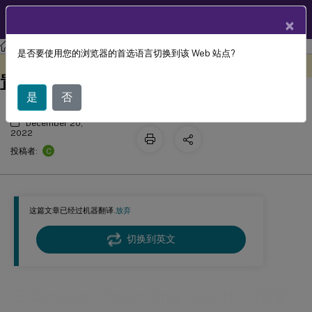
ZH
产品文档
×
Session Recording
Session Recording 2210
是否要使用您的浏览器的首选语言切换到该 Web 站点?
在 Session Recording Agent 上配置设
此内容已经过机器动态翻译。
在此处提供反馈
置
是
否
December 20,
2022
C
投稿者:
这篇文章已经过机器翻译.
放弃
切换到英文
在 Session Recording Agent 上配置