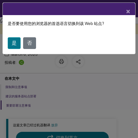
ZH
产品文档
×
Session Recording
Session Recording 2210
是否要使用您的浏览器的首选语言切换到该 Web 站点?
规划部署
此内容已经过机器动态翻译。
在此处提供反馈
是
否
March 6, 2025
C
投稿者:
在本文中
限制和注意事项
建议的服务器站点部署
重要部署注意事项
这篇文章已经过机器翻译.
放弃
切换到英文