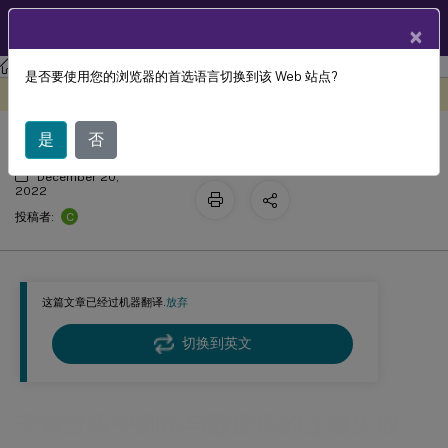
ZH
产品文档
×
Session Recording
Session Recording 2210
是否要使用您的浏览器的首选语言切换到该 Web 站点?
安装过程中测试与数据库的连接失败
此内容已经过机器动态翻译。
在此处提供反馈
是
否
December 20,
2022
C
投稿者:
这篇文章已经过机器翻译.
放弃
切换到英文
安装过程中测试与数据库的连接失败