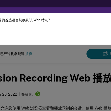
的首选语言切换到该 Web 站点?
机器动态翻译。
在此
n Recording
Session Recording 2210
已经过机器翻译.
放弃
sion Recording Web 播
C
r 20, 2022
投稿者:
放器允许您使用 Web 浏览器查看和播放录制的会话。使用 Web 