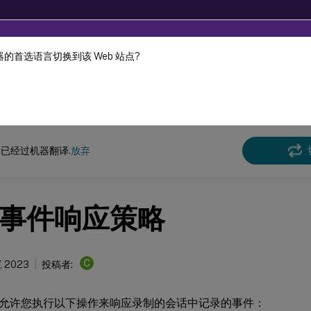
的首选语言切换到该 Web 站点?
机器动态翻译。
在此
n Recording
Session Recording 2212
已经过机器翻译.
放弃
事件响应策略
C
, 2023
投稿者:
允许您执行以下操作来响应录制的会话中记录的事件：