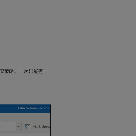
略
创
建
自
定
义
事
件
响
应
策
应策略。一次只能有一
略