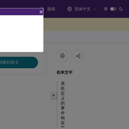
搜索
简体中文
×
处提供反馈
切换到英文
在本文中
系
统
定
>
义
的
事
件
响
应
策