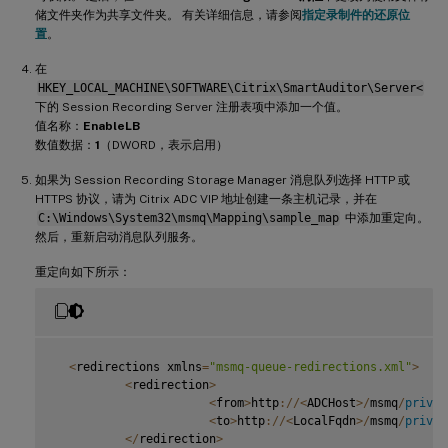
储文件夹作为共享文件夹。 有关详细信息，请参阅
指定录制件的还原位
置
。
在
HKEY_LOCAL_MACHINE\SOFTWARE\Citrix\SmartAuditor\Server<
下的 Session Recording Server 注册表项中添加一个值。
值名称：
EnableLB
数值数据：
1
（DWORD，表示启用）
如果为 Session Recording Storage Manager 消息队列选择 HTTP 或
HTTPS 协议，请为 Citrix ADC VIP 地址创建一条主机记录，并在
C:\Windows\System32\msmq\Mapping\sample_map
中添加重定向。
然后，重新启动消息队列服务。
重定向如下所示：
<
redirections xmlns
=
"msmq-queue-redirections.xml"
>
<
redirection
>
<
from
>
http
:
/
/
<
ADCHost
>
/
msmq
/
privat
<
to
>
http
:
/
/
<
LocalFqdn
>
/
msmq
/
privat
<
/
redirection
>