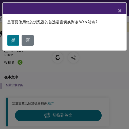
ZH
产品文档
×
Session Recording
Session Recording 2305
是否要使用您的浏览器的首选语言切换到该 Web 站点?
平衡 Session Recording Server 的负
此内容已经过机器动态翻译。
在此处提供反馈
载
是
否
March 11,
2025
C
投稿者:
在本文中
配置负载平衡
这篇文章已经过机器翻译.
放弃
切换到英文