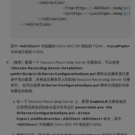
<
redirection
>
<
from
>
https
:
/
/
<
ADCHost
>
/
msmq
/
priva
<
to
>
https
:
/
/
<
LocalFqdn
>
/
msmq
/
priva
<
/
redirection
>
<
/
redirections
>
其中
<ADCHost>
为创建的 Citrix ADC VIP 地址的 FQDN，
<LocalFqdn>
为本地主机的 FQDN。
（推荐）配置一个 Session Recording Server 注册表后，可以使用
<Session Recording Server installation
path>\Scripts\SrServerConfigurationSync.ps1
脚本从此服务器注册
表中导出配置，并将该注册表导入到其他 Session Recording Server 注册
表中。 也可以使用
SrServerConfigurationSync.ps1
脚本为消息队列添
加重定向映射。
在一个 Session Recording Server 上，配置
EnableLB
注册表值后，
以管理员身份启动命令提示符并运行
powershell.exe -file
SrServerConfigurationSync.ps1 –Action
Export,AddRedirection –ADCHost <ADCHost>
命令，其中
<ADCHost>
为创建的 Citrix ADC VIP 地址的 FQDN。
脚本运行后，将生成一个名为
SrServerConfig.reg
的导出注册表文