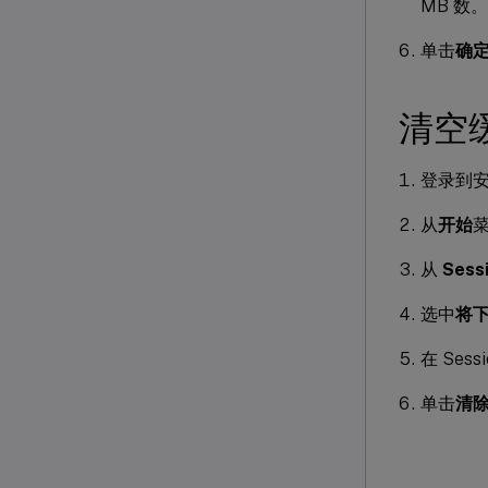
MB 数。
单击
确
清空
登录到安装了
从
开始
从
Sess
选中
将
在 Sess
单击
清