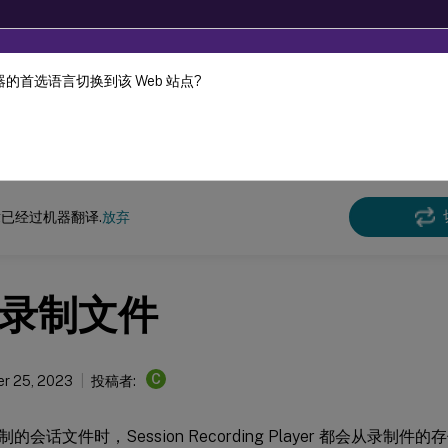
的首选语言切换到该 Web 站点?
机器动态翻译。
在此
n Recording
Session Recording 2305
已经过机器翻译.
放弃
录制文件
C
r 25, 2023
投稿者:
的会话文件时，Session Recording Player 都会从录制