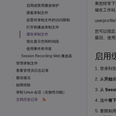
果您经常下
启用或禁用播放保护
储在工作站
搜索录制文件
设置对录制文件的访问限制
userprofil
打开和播放录制文件
您可以指定用
缓存录制文件
最旧、使用
突出显示空闲时间段
使用事件和书签
启用
Session Recording Web 播放器
管理录制文件
登录到安装了
查看管理员日志记录
最佳做法
从
开始
故障排除
从
Sess
录制 Linux 会话（实验性功能）
文档历史记录
选中
将
要限制