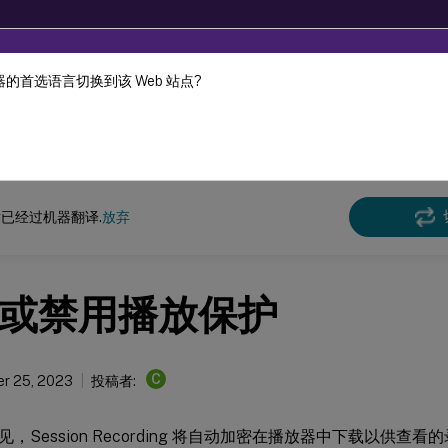
的首选语言切换到该 Web 站点?
机器动态翻译。
在此
n Recording
Session Recording 2305
已经过机器翻译.
放弃
或禁用播放保护
C
r 25, 2023
投稿者:
，Session Recording 将自动加密在播放器中下载以供查