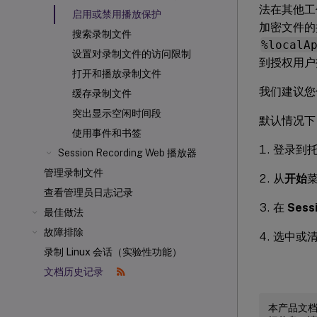
法在其他工
启用或禁用播放保护
加密文件
搜索录制文件
%localA
设置对录制文件的访问限制
到授权用户
打开和播放录制文件
我们建议您
缓存录制文件
突出显示空闲时间段
默认情况下
使用事件和书签
登录到托管 
Session Recording Web 播放器
管理录制文件
从
开始
查看管理员日志记录
在
Sess
最佳做法
故障排除
选中或
录制 Linux 会话（实验性功能）
文档历史记录
本产品文