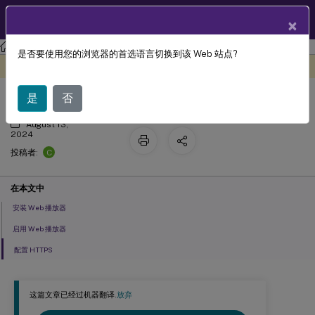
ZH
产品文档
×
Session Recording
Session Recording 2311
是否要使用您的浏览器的首选语言切换到该 Web 站点?
访问 Web 播放器
此内容已经过机器动态翻译。
在此处提供反馈
是
否
August 13,
2024
C
投稿者:
在本文中
安装 Web 播放器
启用 Web 播放器
配置 HTTPS
这篇文章已经过机器翻译.
放弃