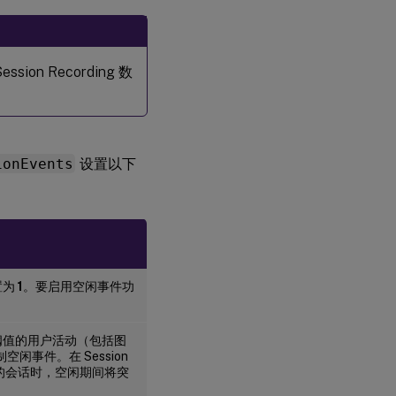
ion Recording 数
ionEvents
设置以下
置为
1
。要启用空闲事件功
阈值的用户活动（包括图
闲事件。在 Session
放录制的会话时，空闲期间将突