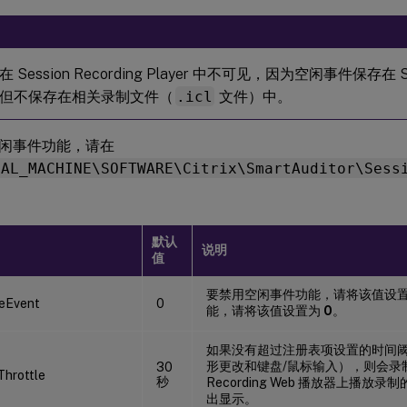
Session Recording Player 中不可见，因为空闲事件保存在 Sess
但不保存在相关录制文件（
.icl
文件）中。
闲事件功能，请在
CAL_MACHINE\SOFTWARE\Citrix\SmartAuditor\Sess
默认
说明
值
要禁用空闲事件功能，请将该值设
leEvent
0
能，请将该值设置为
0
。
如果没有超过注册表项设置的时间
形更改和键盘/鼠标输入），则会录制空
30
Throttle
秒
Recording Web 播放器上播
出显示。