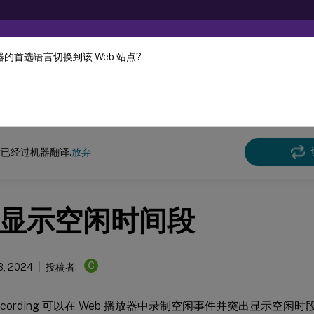
的首选语言切换到该 Web 站点?
机器动态翻译。
在此
n Recording
Session Recording 2311
已经过机器翻译.
放弃
显示空闲时间段
C
3, 2024
投稿者:
n Recording 可以在 Web 播放器中录制空闲事件并突出显示空闲时