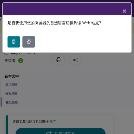
ZH
产品文档
×
Session Recording
Session Recording 2411
是否要使用您的浏览器的首选语言切换到该 Web 站点?
策略
此内容已经过机器动态翻译。
在此处提供反馈
是
否
May 22, 2025
C
投稿者:
在本文中
激活策略
修改策略
删除策略
这篇文章已经过机器翻译.
放弃
切换到英文