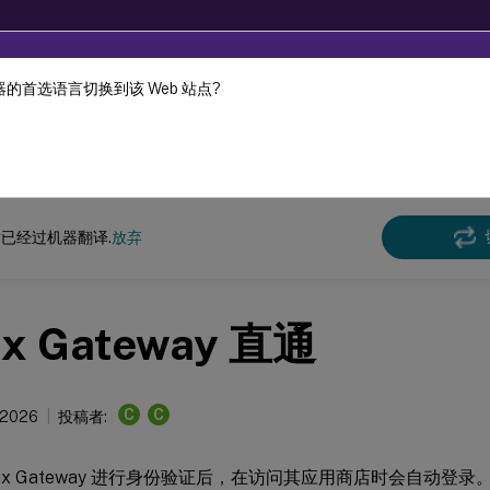
的首选语言切换到该 Web 站点?
机器动态翻译。
在此
ront
StoreFront
2402
已经过机器翻译.
放弃
rix Gateway 直通
C
C
 2026
投稿者:
trix Gateway 进行身份验证后，在访问其应用商店时会自动