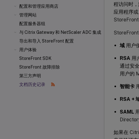
程访问时，默认
配置和管理应用商店
应用程序或 W
管理网站
StoreFr
配置服务器组
StoreFr
与 Citrix Gateway 和 NetScaler
ADC 集成
导出和导入 StoreFront 配置
域
用户使用
用户体验
RSA
用
StoreFront SDK
通过安
StoreFront 故障排除
用户的 Mi
第三方声明
文档历史记录
智能卡
用
RSA + 
SAML
用
Direct
如果在 Ci