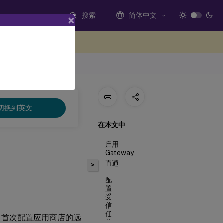
搜索
简体中文
×
处提供反馈
切换到英文
在本文中
启用
Gateway
直通
>
配
置
受
信
任
登录。首次配置应用商店的远
的