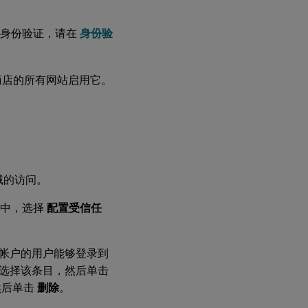
Controller
™
以信任
StoreFront
直通身份验证，请在
身份验
使用
Federated
应用商店的所有网站启用它。
Authentication
Service 对 VDA
进行单点登录
定域的访问。
中，选择
配置受信任
帐户的用户能够登录到
中选择该条目，然后单击
然后单击
删除
。