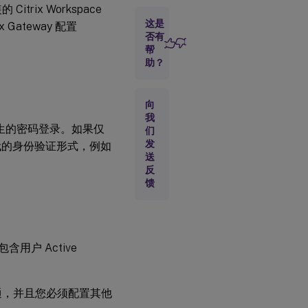
trix Workspace
用
户
这是
 Gateway 配置
域
否有
帮
助？
委
派
身
向
份
我
验
生的密码登录。如果仅
证
们
发
代的身份验证形式，例如
送
密
反
码
馈
验
证
允
含用户 Active
许
用
户
在
用直通，并且您必须配置其他
登