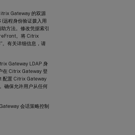
录
时
更
ix Gateway 的双源
改
US (远程身份验证拨入用
过
期
为辅助方法。修改凭据索引
密
nt。将 Citrix
码
全令牌”。有关详细信息，请
允
许
用
x Gateway LDAP 身
户
itrix Gateway 登
在
登
Citrix Gateway
录
。确保允许用户从任何
后
更
改
密
x Gateway 会话策略控制
码
配置
Delivery