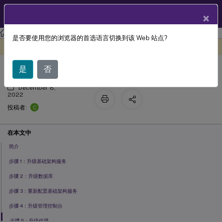
ZH
产品文档
×
工作区环境管理
Workspace Environment Management 2106
是否要使用您的浏览器的首选语言切换到该 Web 站点?
升级部署
此内容已经过机器动态翻译。
在此处提供反馈
是
否
December 8,
2022
C
投稿者:
在本文中
简介
步骤 1：升级基础架构服务
步骤 2：升级数据库
步骤 3：重新配置基础架构服务
步骤 4：升级管理控制台
步骤 5：升级代理