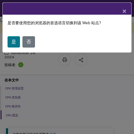
ZH
产品文档
×
工作区环境管理
Workspace Environment Management 2203
是否要使用您的浏览器的首选语言切换到该 Web 站点?
CPU 管理
此内容已经过机器动态翻译。
在此处提供反馈
是
否
November 28,
2024
C
投稿者:
在本文中
CPU 管理设置
CPU 优先级
CPU 相关性
CPU 固定