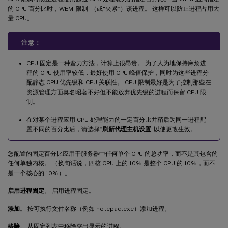
的 CPU 百分比时，WEM“限制”（或“夹紧”）该进程。 这样可以防止进程占用大
量 CPU。
注意：
CPU 固定是一种蛮力方法，计算上很昂贵。 为了人为地保持麻烦进
程的 CPU 使用率较低，最好使用 CPU 峰值保护，同时为这些进程分
配静态 CPU 优先级和 CPU 关联性。 CPU 限制最好是为了控制那些在
资源管理方面臭名昭著不好但不能放弃优先级的进程而保留 CPU 限
制。
在对某个进程应用 CPU 处理能力的一定百分比并稍后为同一进程配
置不同的百分比后，请选择“
刷新代理主机设置
”以使更改生效。
您配置的固定百分比应用于服务器中任何单个 CPU 的总功率，而不是其包含的
任何单独内核。 （换句话说，四核 CPU 上的 10% 是整个 CPU 的 10%，而不
是一个核心的 10%）。
启用进程固定
。 启用进程固定。
添加
。 按可执行文件名称（例如 notepad.exe）添加进程。
移除
。 从固定列表中移除突出显示的进程。