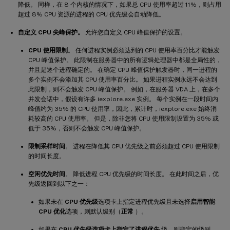
降低。 同样，在 8 个内核的情况下，如果总 CPU 使用率超过 11%，则占用
超过 8% CPU 资源的进程的 CPU 优先级会自动降低。
自定义 CPU 尖峰保护。
允许您自定义 CPU 峰值保护的设置。
CPU 使用限制
。 任何进程实例必须达到的 CPU 使用率百分比才能触发
CPU 峰值保护。 此限制在服务器中的所有逻辑处理器中都是全局性的，
并且是逐个进程确定的。 在确定 CPU 峰值保护触发器时，同一进程的
多个实例不会添加其 CPU 使用率百分比。 如果进程实例永远不会达到
此限制，则不会触发 CPU 峰值保护。 例如，在服务器 VDA 上，在多个
并发会话中，假设有许多 iexplore.exe 实例。 每个实例在一段时间内
峰值约为 35% 的 CPU 使用率，因此，累计时，iexplore.exe 始终消
耗较高的 CPU 使用率。 但是，除非您将 CPU 使用限制设置为 35% 或
低于 35%，否则不会触发 CPU 峰值保护。
限制采样时间
。 进程在降低其 CPU 优先级之前必须超过 CPU 使用限制
的时间长度。
空闲优先时间
。 降低进程 CPU 优先级的时间长度。 在此时间之后，优
先级返回到以下之一：
如果未在
CPU 优先级
选项卡上指定进程优先级且未选择
启用智能
CPU 优化
选项，则默认级别（
正常
）。
如果在
CPU 优先级选项卡上指定了进程优先
级，则指定的级别，