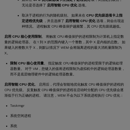
无论是否选择了
启用智能 CPU 优化
选项。
取决于进程的行为的随机级别。 如果未在
CPU 优先级选项卡上指
定进程优先级
，并且选择了
启用智能 CPU 优化
选项，则会出现这
种情况。 进程触发 CPU 峰值保护越频繁，其 CPU 优先级就越低。
启用 CPU 核心使用限制
。 将触发 CPU 峰值保护的进程限制为计算机上指定数
量的逻辑处理器。 在 1 到 X 的范围内键入一个整数，其中 X 是内核的总数。 如
果键入的整数大于 X，则默认情况下 WEM 会将隔离进程的最大消耗量限制为
X。
限制 CPU 核心使用量
。 指定触发 CPU 峰值保护的进程受限于的逻辑处理
器数量。 对于 VM，您键入的值将进程限制为虚拟机中的逻辑处理器数量，
而不是底层物理硬件中的逻辑处理器数量。
启用智能 CPU 优化
。 启用后，代理会智能地优化触发 CPU 峰值保护的进程的
CPU 优先级。 反复触发 CPU 峰值保护的进程在启动时分配的 CPU 优先级会逐
渐低于行为正确的进程。 请注意，WEM 不会为以下系统进程执行 CPU 优化：
Taskmgr
系统空闲进程
系统