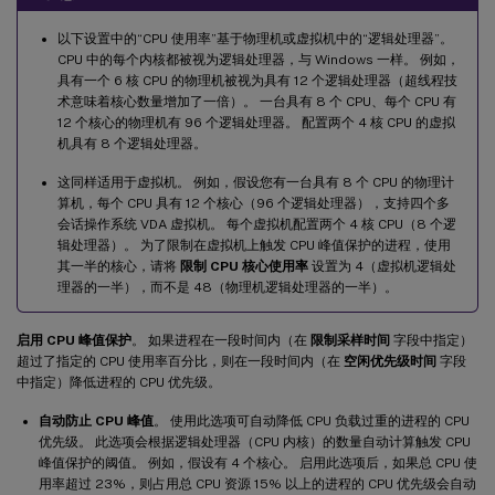
以下设置中的“CPU 使用率”基于物理机或虚拟机中的“逻辑处理器”。
CPU 中的每个内核都被视为逻辑处理器，与 Windows 一样。 例如，
具有一个 6 核 CPU 的物理机被视为具有 12 个逻辑处理器（超线程技
术意味着核心数量增加了一倍）。 一台具有 8 个 CPU、每个 CPU 有
12 个核心的物理机有 96 个逻辑处理器。 配置两个 4 核 CPU 的虚拟
机具有 8 个逻辑处理器。
这同样适用于虚拟机。 例如，假设您有一台具有 8 个 CPU 的物理计
算机，每个 CPU 具有 12 个核心（96 个逻辑处理器），支持四个多
会话操作系统 VDA 虚拟机。 每个虚拟机配置两个 4 核 CPU（8 个逻
辑处理器）。 为了限制在虚拟机上触发 CPU 峰值保护的进程，使用
其一半的核心，请将
限制 CPU 核心使用率
设置为 4（虚拟机逻辑处
理器的一半），而不是 48（物理机逻辑处理器的一半）。
启用 CPU 峰值保护
。 如果进程在一段时间内（在
限制采样时间
字段中指定）
超过了指定的 CPU 使用率百分比，则在一段时间内（在
空闲优先级时间
字段
中指定）降低进程的 CPU 优先级。
自动防止 CPU 峰值
。 使用此选项可自动降低 CPU 负载过重的进程的 CPU
优先级。 此选项会根据逻辑处理器（CPU 内核）的数量自动计算触发 CPU
峰值保护的阈值。 例如，假设有 4 个核心。 启用此选项后，如果总 CPU 使
用率超过 23%，则占用总 CPU 资源 15% 以上的进程的 CPU 优先级会自动