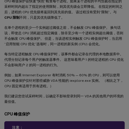
CPU 峰值保护会快速“快照”检查每个进程。如果某个进程的平均负载在指定的
采样时间内超出了指定的使用限制，则其优先级会立即降低。 在指定的时间之
后，进程的 CPU 优先级将返回到其先前的值。 该过程没有受到“限制”。与
CPU 限制
不同，只是其优先级降低了。
在单个进程的至少一个实例超过阈值之前，不会触发 CPU 峰值保护。 换句话
说，即使总 CPU 消耗超过指定阈值，除非至少有一个进程实例超出阈值，否则
不会触发 CPU 峰值保护。 但是，当该进程实例触发 CPU 峰值保护时，当启用
“启用智能 CPU 优化”选项时，同一进程的新实例 (CPU) 会优化。
每当特定进程触发 CPU 峰值保护时，该事件都会记录在代理的本地数据库中。
代理分别记录每个用户的触发器事件。 这意味着用户 1 的特定进程的 CPU 优化
不会影响用户 2 的同一进程的行为。
例如，如果 Internet Explorer 有时消耗 50% — 60% 的 CPU，则可以使用
CPU 峰值保护仅针对那些威胁 VDA 性能的 iexplore.exe 实例。 （相比之下，
CPU 固定将适用于所有进程。）
我们建议您尝试采样时间，以确定不影响登录到同一 VDA 的其他用户的环境的
最佳值。
CPU 峰值保护
注意：